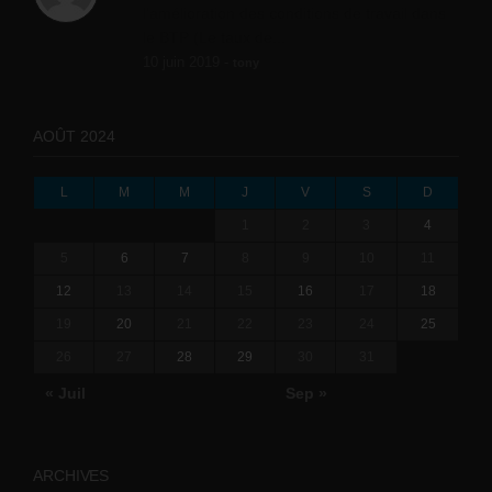
l'amélioration des conditions de travail dans
le BTP (Le taux de...
10 juin 2019 -
tony
AOÛT 2024
L
M
M
J
V
S
D
1
2
3
4
5
6
7
8
9
10
11
12
13
14
15
16
17
18
19
20
21
22
23
24
25
26
27
28
29
30
31
« Juil
Sep »
ARCHIVES