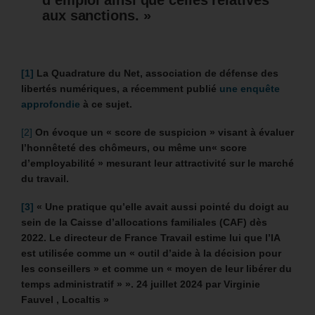
d’emploi ainsi que celles relatives
aux sanctions. »
[1]
La Quadrature du Net, association de défense des
libertés numériques, a récemment publié
une enquête
approfondie
à ce sujet.
[2]
On évoque un « score de suspicion » visant à évaluer
l’honnêteté des chômeurs, ou même un« score
d’employabilité » mesurant leur attractivité sur le marché
du travail.
[3]
« Une pratique qu’elle avait aussi pointé du doigt au
sein de la Caisse d’allocations familiales (CAF) dès
2022. Le directeur de France Travail estime lui que l’IA
est utilisée comme un « outil d’aide à la décision pour
les conseillers » et comme un « moyen de leur libérer du
temps administratif » ». 24 juillet 2024 par Virginie
Fauvel , Localtis »