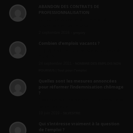
ABANDON DES CONTRATS DE
PROFESSIONNALISATION
bonjour, ce gouvernant fait vraiment
n'importe quoi, les contrats...
2 septembre 2024 -
gregory
Combien d’emplois vacants ?
[…] [3] Billet – « Combien d’emplois vacants
? » du 3...
24 septembre 2021 -
NOMBRE DES EMPLOIS NON
POURVUS | Tout pour l"emploi
Quelles sont les mesures annoncées
pour réformer l’indemnisation chômage
?
Cette réforme vise à diaboliser le chômeur et
ne va rien régler....
19 juin 2019 -
SILVESTRE
Qui s’intéresse vraiment à la question
de l’emploi ?