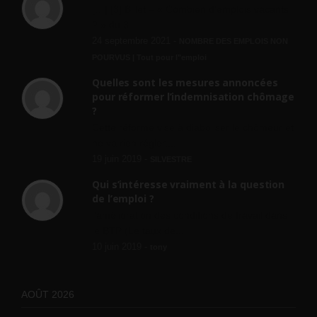
[…] [3] Billet – « Combien d’emplois vacants
? » du 3...
24 septembre 2021 -
NOMBRE DES EMPLOIS NON
POURVUS | Tout pour l"emploi
Quelles sont les mesures annoncées
pour réformer l’indemnisation chômage
?
Cette réforme vise à diaboliser le chômeur et
ne va rien régler....
19 juin 2019 -
SILVESTRE
Qui s’intéresse vraiment à la question
de l’emploi ?
l'amélioration des conditions de travail dans
le BTP (Le taux de...
10 juin 2019 -
tony
AOÛT 2026