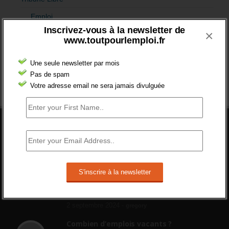
Emploi
Inscrivez-vous à la newsletter de
×
Formation
www.toutpourlemploi.fr
Jeunesse
Une seule newsletter par mois
Orientation
Pas de spam
Votre adresse email ne sera jamais divulguée
DERNIERS COMMENTAIRES
ABANDON DES CONTRATS DE
PROFESSIONNALISATION
bonjour, ce gouvernant fait vraiment
n'importe quoi, les contrats...
2 septembre 2024 -
gregory
Combien d’emplois vacants ?