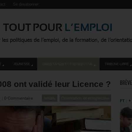
act
Se désabonner
T
JEUNESSE
ORIENTATION ET PROSPECTIVE
TRIBUNE LIBRE
BRÈVE
8 ont validé leur Licence ?
4
|
0 Commentaire
Initiale
Orientation et prospective
FT : 