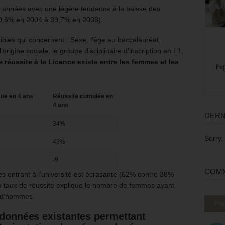
es années avec une légère tendance à la baisse des
 40,6% en 2004 à 39,7% en 2008).
nibles qui concernent : Sexe, l’âge au baccalauréat,
origine sociale, le groupe disciplinaire d’inscription en L1,
e réussite à la Licence existe entre les femmes et les
te en 4 ans
Réussite cumulée en
4 ans
DERN
34%
Sorry,
43%
-9
COMM
s entrant à l’université est écrasante (62% contre 38%
u taux de réussite explique le nombre de femmes ayant
e d’hommes.
Pop
s données existantes permettant