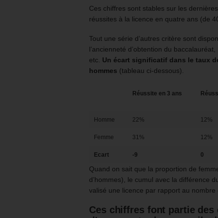
Ces chiffres sont stables sur les dernièr
réussites à la licence en quatre ans (de
Tout une série d’autres critère sont dispo
l’ancienneté d’obtention du baccalauréat, l’
etc.
Un écart significatif dans le taux d
hommes
(tableau ci-dessous).
Réussite en 3 ans
Réussi
Homme
22%
12%
Femme
31%
12%
Ecart
-9
0
Quand on sait que la proportion de femme
d’hommes), le cumul avec la différence d
valisé une licence par rapport au nombr
Ces chiffres font partie de