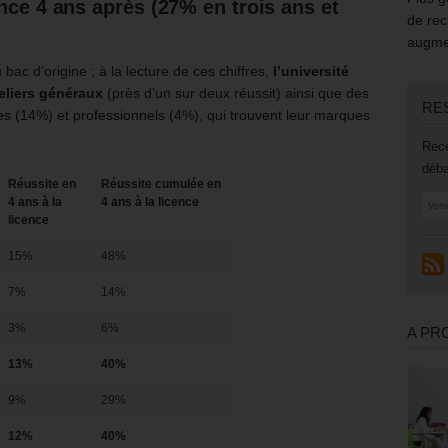
ence 4 ans après
(27% en trois ans et
de rec
augmen
 bac d’origine ; à la lecture de ces chiffres,
l’université
heliers généraux
(près d’un sur deux réussit) ainsi que des
RE
s (14%) et professionnels (4%), qui trouvent leur marques
Rece
déba
Réussite en
Réussite cumulée en
4 ans à la
4 ans à la licence
licence
15%
48%
7%
14%
3%
6%
A PR
13%
40%
9%
29%
12%
40%