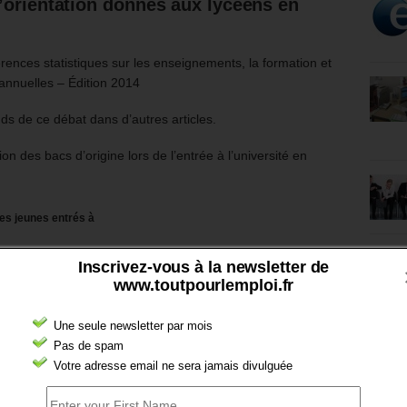
’orientation
donnés aux lycéens en
ences statistiques sur les enseignements, la formation et
 annuelles – Édition 2014
onds de ce débat dans d’autres articles.
n des bacs d’origine lors de l’entrée à l’université en
les jeunes entrés à
Inscrivez-vous à la newsletter de
www.toutpourlemploi.fr
Une seule newsletter par mois
Pas de spam
Votre adresse email ne sera jamais divulguée