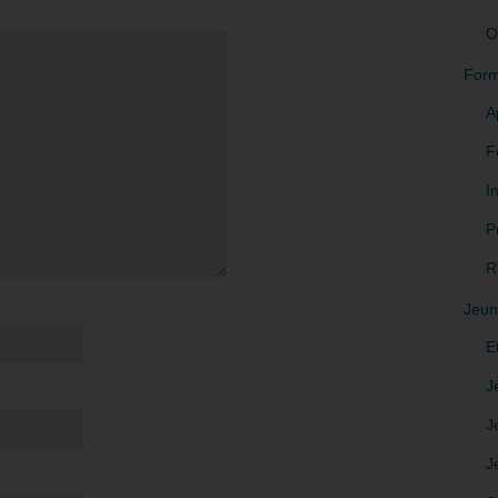
O
Form
A
F
In
P
R
Jeun
E
J
J
J