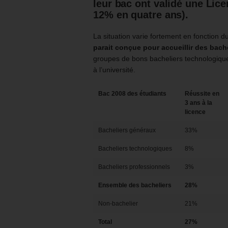
leur bac ont validé une Lic
12% en quatre ans).
La situation varie fortement en fonction du
parait conçue pour accueillir des bac
groupes de bons bacheliers technologique
à l’université.
Bac 2008 des étudiants
Réussite en
3 ans à la
licence
Bacheliers généraux
33%
Bacheliers technologiques
8%
Bacheliers professionnels
3%
Ensemble des bacheliers
28%
Non-bachelier
21%
Total
27%