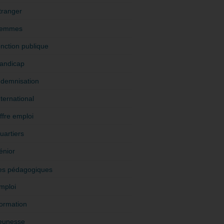
tranger
emmes
onction publique
andicap
ndemnisation
nternational
ffre emploi
uartiers
énior
es pédagogiques
mploi
ormation
eunesse