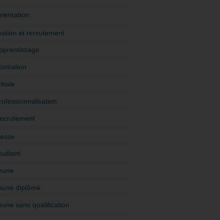
rientation
ation et recrutement
pprentissage
ormation
itiale
rofessionnalisation
ecrutement
esse
tudiant
eune
eune diplômé
eune sans qualification