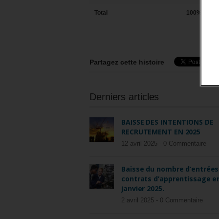
Total
100%
Partagez cette histoire
Derniers articles
BAISSE DES INTENTIONS DE
RECRUTEMENT EN 2025
12 avril 2025 -
0 Commentaire
Baisse du nombre d’entrées
contrats d’apprentissage e
janvier 2025.
2 avril 2025 -
0 Commentaire