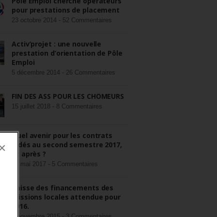
Pôle Emploi cherche opérateurs
pour prestations de placement
23 octobre 2014 -
52 Commentaires
Activ’projet : une nouvelle
prestation d’orientation de Pôle
Emploi
5 décembre 2014 -
26 Commentaires
FIN DES ASS POUR LES CHÔMEURS
15 juillet 2018 -
8 Commentaires
Quel avenir pour les contrats
aidés au second semestre 2017,
×
et après ?
22 mai 2017 -
5 Commentaires
Baisse des financements des
missions locales attendue pour
2016.
3 novembre 2015 -
3 Commentaires