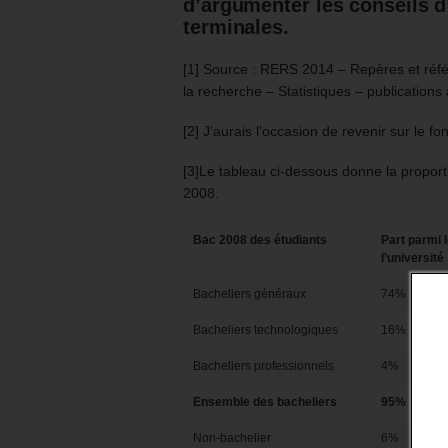
d’argumenter les conseils d
terminales.
[1] Source : RERS 2014 – Repères et référ
la recherche – Statistiques – publications
[2] J’aurais l’occasion de revenir sur le f
[3]Le tableau ci-dessous donne la proportio
2008.
Bac 2008 des étudiants
Part parmi 
l’université
Bacheliers généraux
74%
Bacheliers technologiques
16%
Bacheliers professionnels
4%
Ensemble des bacheliers
95%
Non-bachelier
6%