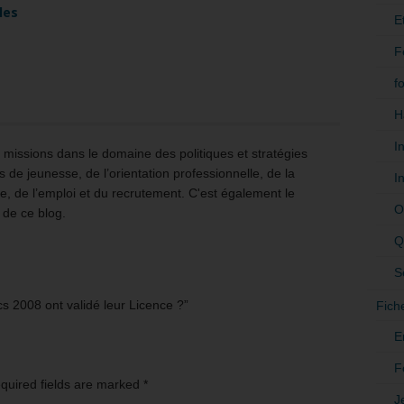
les
E
F
f
H
I
issions dans le domaine des politiques et stratégies
 de jeunesse, de l’orientation professionnelle, de la
I
e, de l’emploi et du recrutement. C'est également le
O
 de ce blog.
Q
S
 2008 ont validé leur Licence ?”
Fich
E
F
equired fields are marked
*
J