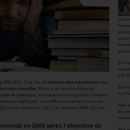
Les ch
France
précéd
d’insc
bénéfi
des no
En Fr
d’empl
255 1
e APB 2015, il est utile de
disposer des informations sur
Sur l’
les faire connaître.
Même si de récents chiffres du
+1,5%
t l’objet de polémique, dont beaucoup d’arguments s’avèrent
ndicateurs significatifs. Les chiffres concernent la réussite
Mais s
[3] et leur situation en 2012. Les données 2009-2013 ne
inscri
emploi
iversité en 2008 après l’obtention de
Plus g