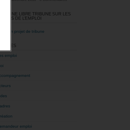
GEZ UNE LIBRE TRIBUNE SUR LES
TIQUES DE L’EMPLOI
re mon projet de tribune
GORIES
es emploi
oi
ccompagnement
cteurs
ides
adres
réation
emandeur emploi