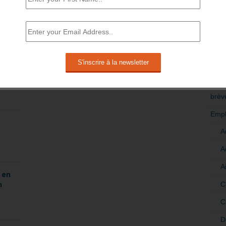
RÉDI
POLI
>Décri
Save
CATÉ
brèv
Empl
A
A
A
 en
n
C
C
D