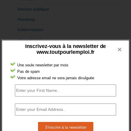
fonction publique
Handicap
Indemnisation
International
Inscrivez-vous à la newsletter de
×
Offre emploi
www.toutpourlemploi.fr
Quartiers
Une seule newsletter par mois
Sénior
Pas de spam
Votre adresse email ne sera jamais divulguée
Fiches pédagogiques
Emploi
Formation
Jeunesse
Orientation