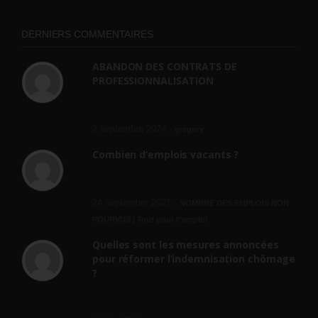
DERNIERS COMMENTAIRES
ABANDON DES CONTRATS DE
PROFESSIONNALISATION
bonjour, ce gouvernant fait vraiment
n'importe quoi, les contrats...
2 septembre 2024 -
gregory
Combien d’emplois vacants ?
[…] [3] Billet – « Combien d’emplois vacants
? » du 3...
24 septembre 2021 -
NOMBRE DES EMPLOIS NON
POURVUS | Tout pour l"emploi
Quelles sont les mesures annoncées
pour réformer l’indemnisation chômage
?
Cette réforme vise à diaboliser le chômeur et
ne va rien régler....