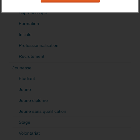
Formation et recrutement
Apprentissage
Formation
Initiale
Professionnalisation
Recrutement
Jeunesse
Etudiant
Jeune
Jeune diplômé
Jeune sans qualification
Stage
Volontariat