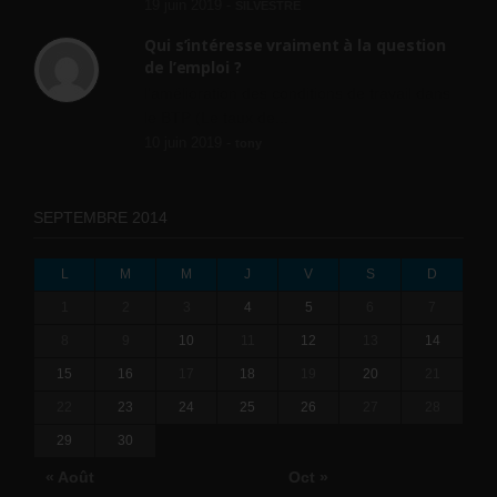
19 juin 2019 -
SILVESTRE
Qui s’intéresse vraiment à la question
de l’emploi ?
l'amélioration des conditions de travail dans
le BTP (Le taux de...
10 juin 2019 -
tony
SEPTEMBRE 2014
L
M
M
J
V
S
D
1
2
3
4
5
6
7
8
9
10
11
12
13
14
15
16
17
18
19
20
21
22
23
24
25
26
27
28
29
30
« Août
Oct »