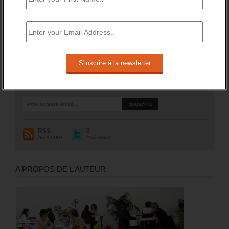
rechercher un emploi (A, B ou C) aura augmenté de 97 200
sur un an (soit +1,8%).
RESTEZ EN CONTACT
Recevez le meilleur de l'information et des débats sur l'emploi
sur votre boite mail.
RSS
0
Souscrire
Followers
A PROPOS DE L’AUTEUR