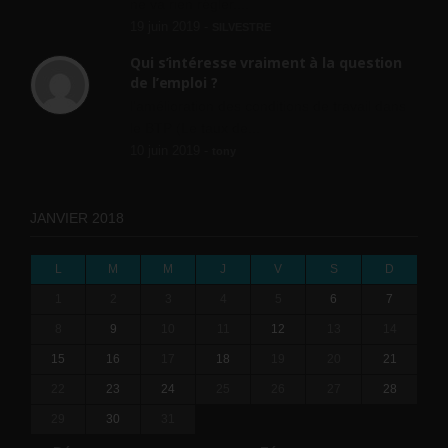
ne va rien régler....
19 juin 2019 -
SILVESTRE
Qui s’intéresse vraiment à la question
de l’emploi ?
l'amélioration des conditions de travail dans
le BTP (Le taux de...
10 juin 2019 -
tony
JANVIER 2018
L
M
M
J
V
S
D
1
2
3
4
5
6
7
8
9
10
11
12
13
14
15
16
17
18
19
20
21
22
23
24
25
26
27
28
29
30
31