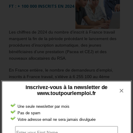
FT : + 100 000 INSCRITS EN 2024
Les chiffres de 2024 du nombre d’inscrit à France travail
marquent la fin de la période précédant le lancement des
procédures d’inscription automatique, des jeunes
bénéficiaires d’une prestation (Pacea et CEJ) et des
nouveaux allocataires du RSA.
En France entière, le nombre de demandeurs d’emploi,
inscrits à France travail, s’élève à 6 255 100 au 4ème
trimestre 2024.
Inscrivez-vous à la newsletter de
×
www.toutpourlemploi.fr
Sur l’année 2024, il a globalement augmenté de +1,5%.
Une seule newsletter par mois
Mais surtout, en catégorie A, le nombre des inscrits (sans
Pas de spam
emploi et tenus de rechercher un emploi) a augmenté de
Votre adresse email ne sera jamais divulguée
106 200 (soit +3,5%).
Plus généralement, le nombre des inscrits tenus de