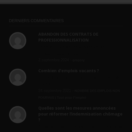
DERNIERS COMMENTAIRES
ABANDON DES CONTRATS DE
PROFESSIONNALISATION
bonjour, ce gouvernant fait vraiment
n'importe quoi, les contrats...
2 septembre 2024 -
gregory
Combien d’emplois vacants ?
[…] [3] Billet – « Combien d’emplois vacants
? » du 3...
24 septembre 2021 -
NOMBRE DES EMPLOIS NON
POURVUS | Tout pour l"emploi
Quelles sont les mesures annoncées
pour réformer l’indemnisation chômage
?
Cette réforme vise à diaboliser le chômeur et