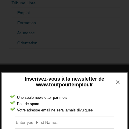
Tribune Libre
Emploi
Formation
Jeunesse
Orientation
Inscrivez-vous à la newsletter de
×
DERNIERS COMMENTAIRES
www.toutpourlemploi.fr
ABANDON DES CONTRATS DE
Une seule newsletter par mois
PROFESSIONNALISATION
Pas de spam
bonjour, ce gouvernant fait vraiment
Votre adresse email ne sera jamais divulguée
n'importe quoi, les contrats...
2 septembre 2024 -
gregory