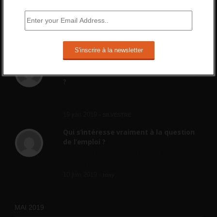
Combien d’emplois vacants ?
[…] [3] Billet – « Combien d’emplois vacants
? » du 3...
24 septembre 2021 -
NOMBRE DES EMPLOIS NON
POURVUS | Tout pour l"emploi
Quelles sont les mesures annoncées
pour réformer l’indemnisation chômage
?
Cette réforme vise à diaboliser le chômeur et
ne va rien régler....
19 juin 2019 -
SILVESTRE
Qui s’intéresse vraiment à la question
de l’emploi ?
l'amélioration des conditions de travail dans
le BTP (Le taux de...
10 juin 2019 -
tony
MAI 2019