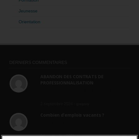
Jeunesse
Orientation
DERNIERS COMMENTAIRES
ABANDON DES CONTRATS DE
PROFESSIONNALISATION
bonjour, ce gouvernant fait vraiment
n'importe quoi, les contrats...
2 septembre 2024 -
gregory
Combien d’emplois vacants ?
[…] [3] Billet – « Combien d’emplois vacants
? » du 3...
24 septembre 2021 -
NOMBRE DES EMPLOIS NON