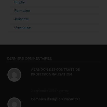
Emploi
Formation
Jeunesse
Orientation
DERNIERS COMMENTAIRES
ABANDON DES CONTRATS DE
PROFESSIONNALISATION
bonjour, ce gouvernant fait vraiment
n'importe quoi, les contrats...
2 septembre 2024 -
gregory
Combien d’emplois vacants ?
[…] [3] Billet – « Combien d’emplois vacants