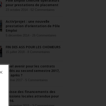
Pôle Emploi cherche opérateurs
pour prestations de placement
23 octobre 2014 -
52 Commentaires
Activ’projet : une nouvelle
prestation d’orientation de Pôle
Emploi
5 décembre 2014 -
26 Commentaires
FIN DES ASS POUR LES CHÔMEURS
15 juillet 2018 -
8 Commentaires
Quel avenir pour les contrats
aidés au second semestre 2017,
×
et après ?
22 mai 2017 -
5 Commentaires
Baisse des financements des
missions locales attendue pour
2016.
3 novembre 2015 -
3 Commentaires