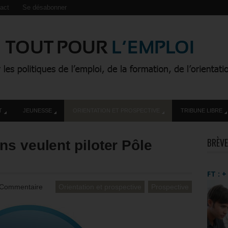
act
Se désabonner
T
JEUNESSE
ORIENTATION ET PROSPECTIVE
TRIBUNE LIBRE
BRÈVE
s veulent piloter Pôle
FT : 
 Commentaire
Orientation et prospective
Prospective