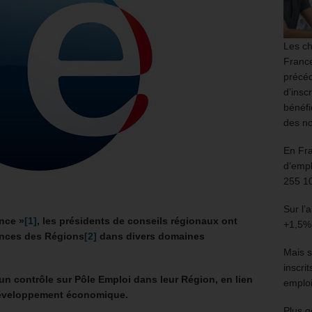
Les ch
France
précéd
d’insc
bénéfi
des no
En Fr
d’empl
255 1
Sur l’
nce »
[1]
, les présidents de conseils régionaux ont
+1,5%
nces des Régions
[2]
dans divers domaines
Mais s
inscri
 un contrôle sur Pôle Emploi dans leur Région, en lien
emploi
développement économique.
Plus g