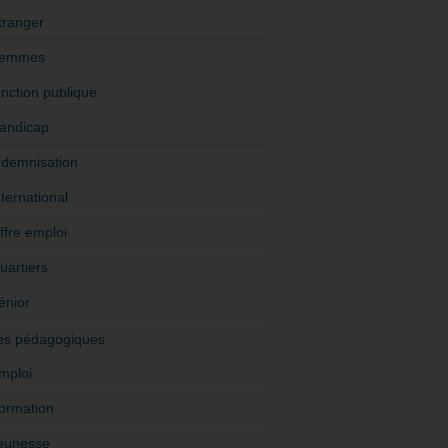
tranger
emmes
onction publique
andicap
ndemnisation
nternational
ffre emploi
uartiers
énior
es pédagogiques
mploi
ormation
eunesse