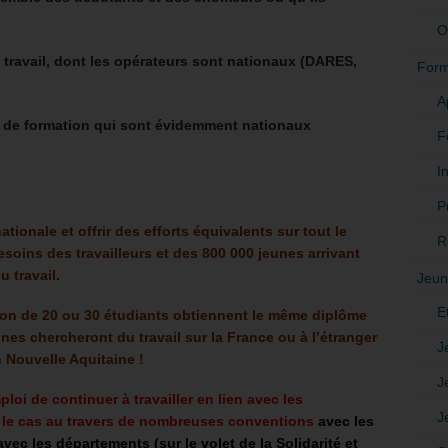
O
ravail, dont les opérateurs sont nationaux (DARES,
Form
A
s de formation qui sont évidemment nationaux
F
In
P
ationale et offrir des efforts équivalents sur tout le
R
esoins des travailleurs et des 800 000 jeunes arrivant
 travail.
Jeun
E
on de 20 ou 30 étudiants obtiennent le même diplôme
nes chercheront du travail sur la France ou à l’étranger
J
n Nouvelle Aquitaine !
J
oi de continuer à travailler en lien avec les
J
à le cas au travers de nombreuses conventions
avec les
c les départements (sur le volet de la Solidarité et