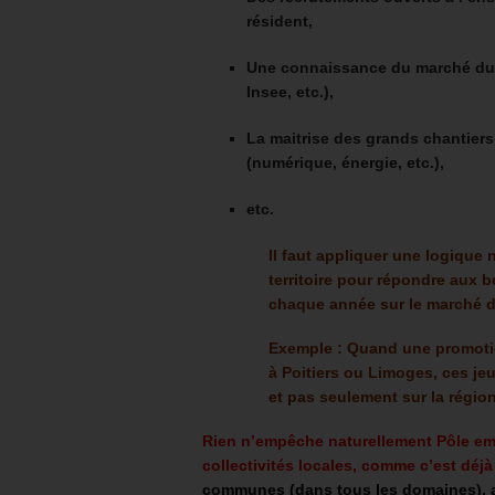
résident,
Une connaissance du marché du t
Insee, etc.),
La maitrise des grands chantier
(numérique, énergie, etc.),
etc.
Il faut appliquer une logique n
territoire pour répondre aux b
chaque année sur le marché du
Exemple : Quand une promoti
à Poitiers ou Limoges, ces jeu
et pas seulement sur la régio
Rien n’empêche naturellement Pôle empl
collectivités locales, comme c
’est déj
communes (dans tous les domaines), ave