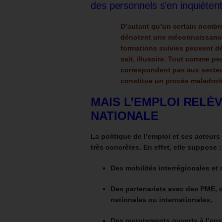
des personnels s’en inquièten
D’autant qu’un certain nombr
dénotent une méconnaissance
formations suivies peuvent d
sait, illusoire.
Tout comme pens
correspondent pas aux secteu
constitue un procès maladroit
MAIS L’EMPLOI RELÈ
NATIONALE
La politique de l’emploi et ses acteur
très concrètes. En effet, elle suppose :
Des mobilités interrégionales et
Des partenariats avec des PME, d
nationales ou internationales,
Des recrutements ouverts à l’en