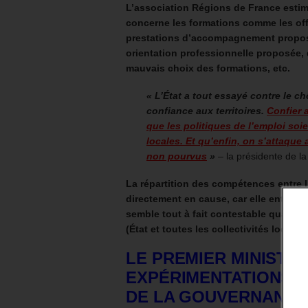
L’association Régions de France estim
concerne les formations comme les of
prestations d’accompagnement propo
orientation professionnelle proposée, 
mauvais choix des formations, etc.
« L’État a tout essayé contre le c
confiance aux territoires.
Confier 
que les politiques de l’emploi so
locales. Et qu’enfin, on s’attaque
non pourvus
»
– la présidente de la
La répartition des compétences entre l’
directement en cause, car elle entraîne
semble tout à fait contestable quand o
(État et toutes les collectivités locales
LE PREMIER MINISTR
EXPÉRIMENTATIONS 
DE LA GOUVERNANCE