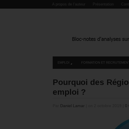
A propos de l’auteur
Présentation
Cont
EMPLOI
FORMATION ET RECRUTEMEN
Pourquoi des Région
emploi ?
Par
Daniel Lamar
|
on 2 octobre 2019
|
0