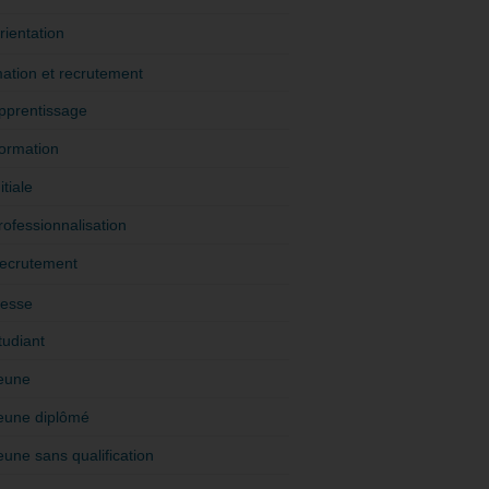
rientation
ation et recrutement
pprentissage
ormation
itiale
rofessionnalisation
ecrutement
esse
tudiant
eune
eune diplômé
eune sans qualification