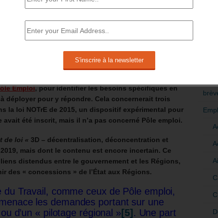
 SEIN DE POLE EMPLOI
RÉDI
oposer à des régions volontaires de renforcer les
POLI
le »
avec
« un nouveau rôle dans l’action de Pôle
>Décri
e par le patron du conseil régional
» pourrait «
piloter
CATÉ
e régionalisation accrue de la gouvernance de la
Pôle Emploi
, pour identifier les besoins spécifiques en
brèv
 à déployer pour y répondre.
Cela concernerait trois
s la loi NOTrE de 2015, un dispositif expérimental pour
Empl
 avait été inscrit, mais il n’a pas concerné Pôle emploi.
A
t de loi «
3D – décentralisation, déconcentration et
A
r 2019, mais dont le contenu est encore incertain.
Ce
A
 liens distendus entre le gouvernement et les Régions,
nir des « concessions » de l’État aux Régions.
C
e du Travail, comme ceux de Pôle emploi,
C
 menace les demandes portant sur une
 ou d’un « pilotage régional »
[5]
. Une part
D