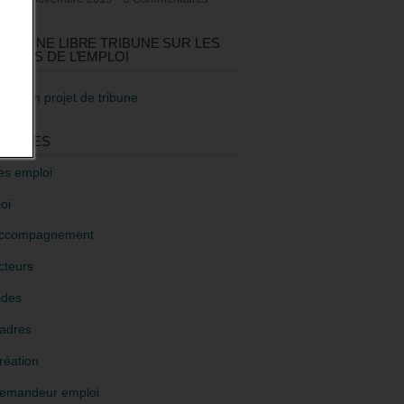
GEZ UNE LIBRE TRIBUNE SUR LES
TIQUES DE L’EMPLOI
re mon projet de tribune
GORIES
es emploi
oi
ccompagnement
cteurs
ides
adres
réation
emandeur emploi