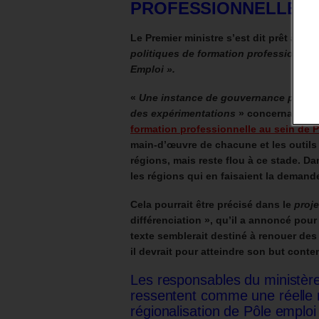
PROFESSIONNELLE AU
Le Premier ministre s’est dit prêt à
« pr
politiques de formation professionnel
Emploi ».
«
Une instance de gouvernance présidé
des expérimentations
»
concernant
un
formation professionnelle au sein de 
main-d’œuvre de chacune et les outils
régions, mais reste flou à ce stade.
Dan
les régions qui en faisaient la demande
Cela pourrait être précisé dans le
proje
différenciation », qu’il a annoncé pou
texte semblerait destiné à renouer des
il devrait pour atteindre son but conte
Les responsables du ministèr
ressentent comme une réelle
régionalisation de Pôle emploi