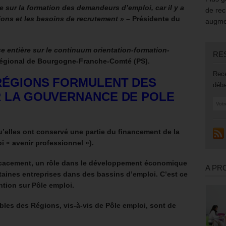
 sur la formation des demandeurs d’emploi, car il y a
de rec
ions et les besoins de recrutement » –
Présidente du
augmen
 entière sur le continuum orientation-formation-
RE
régional de Bourgogne-Franche-Comté (PS).
Rece
 RÉGIONS FORMULENT DES
déba
R LA GOUVERNANCE DE POLE
u’elles ont conservé une partie du financement de la
 « avenir professionnel »).
ficacement, un rôle dans le développement économique
A PR
rtaines entreprises dans des bassins d’emploi. C’est ce
ntion sur Pôle emploi.
bles des Régions, vis-à-vis de Pôle emploi, sont de