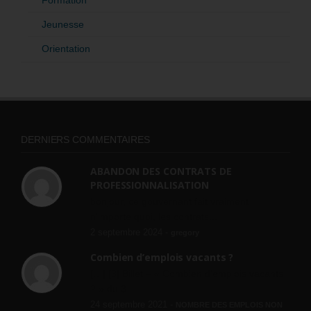
Jeunesse
Orientation
DERNIERS COMMENTAIRES
ABANDON DES CONTRATS DE
PROFESSIONNALISATION
bonjour, ce gouvernant fait vraiment
n'importe quoi, les contrats...
2 septembre 2024 -
gregory
Combien d’emplois vacants ?
[…] [3] Billet – « Combien d’emplois vacants
? » du 3...
24 septembre 2021 -
NOMBRE DES EMPLOIS NON