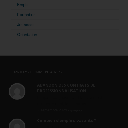
Emploi
Formation
Jeunesse
Orientation
DERNIERS COMMENTAIRES
ABANDON DES CONTRATS DE
PROFESSIONNALISATION
bonjour, ce gouvernant fait vraiment
n'importe quoi, les contrats...
2 septembre 2024 -
gregory
Combien d’emplois vacants ?
[…] [3] Billet – « Combien d’emplois vacants