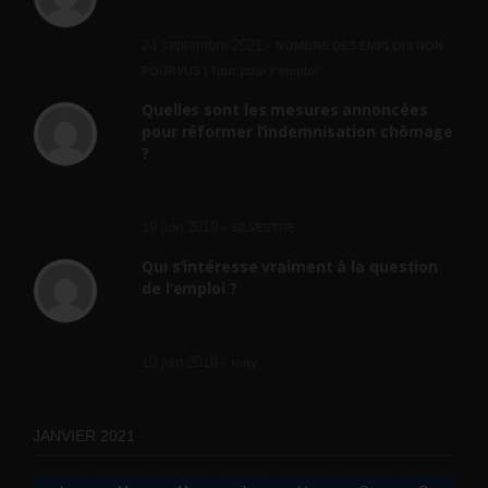
? » du 3...
24 septembre 2021 -
NOMBRE DES EMPLOIS NON
POURVUS | Tout pour l"emploi
Quelles sont les mesures annoncées
pour réformer l’indemnisation chômage
?
Cette réforme vise à diaboliser le chômeur et
ne va rien régler....
19 juin 2019 -
SILVESTRE
Qui s’intéresse vraiment à la question
de l’emploi ?
l'amélioration des conditions de travail dans
le BTP (Le taux de...
10 juin 2019 -
tony
JANVIER 2021