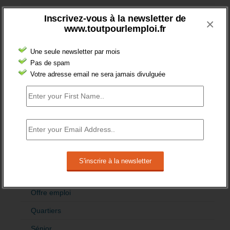
Aides
Inscrivez-vous à la newsletter de
×
www.toutpourlemploi.fr
Cadres
Création
Une seule newsletter par mois
Pas de spam
Demandeur emploi
Votre adresse email ne sera jamais divulguée
Etranger
Femmes
fonction publique
Handicap
Indemnisation
International
Offre emploi
Quartiers
Sénior