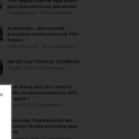
Pôle Emploi cherche opérateurs
pour prestations de placement
23 octobre 2014 -
52 Commentaires
Activ’projet : une nouvelle
prestation d’orientation de Pôle
Emploi
5 décembre 2014 -
26 Commentaires
FIN DES ASS POUR LES CHÔMEURS
15 juillet 2018 -
8 Commentaires
Quel avenir pour les contrats
aidés au second semestre 2017,
×
et après ?
22 mai 2017 -
5 Commentaires
Baisse des financements des
missions locales attendue pour
2016.
3 novembre 2015 -
3 Commentaires