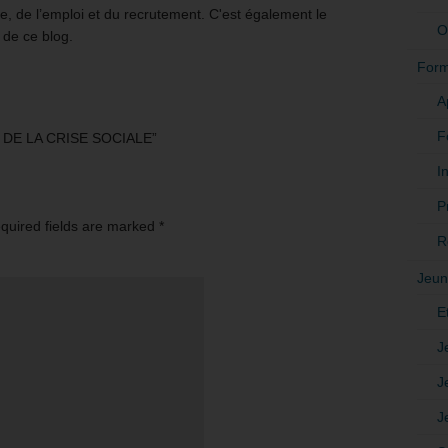
e, de l’emploi et du recrutement. C'est également le
O
 de ce blog.
Form
A
F
S DE LA CRISE SOCIALE”
In
P
equired fields are marked
*
R
Jeun
E
J
J
J