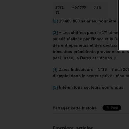
2021
+ 57 300
0,3%
T1
[2]
19 489 800 salariés, pour être précis
er
[3]
«
Les chiffres pour le 1
trimestre 2
salarié réalisée par l’Insee et la Dare
des entrepreneurs et des déclarations 
trimestres précédents proviennent des
par l’Insee, la Dares et l’Acoss. »
[4]
Dares Indicateurs – N°19 – 7 mai 20
d’emploi dans le secteur privé : résult
[5]
Intérim tous secteurs confondus.
Partagez cette histoire
Derniers articles