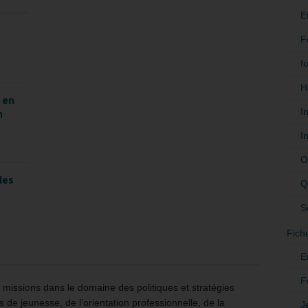
E
F
f
H
 en
I
n
I
O
les
Q
S
Fich
E
F
issions dans le domaine des politiques et stratégies
 de jeunesse, de l’orientation professionnelle, de la
J