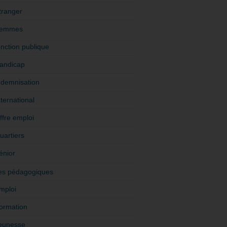
tranger
emmes
onction publique
andicap
ndemnisation
nternational
ffre emploi
uartiers
énior
es pédagogiques
mploi
ormation
eunesse