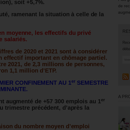
ion), soit +5,7%.
de rec
augmen
uté, ramenant la situation à celle de la
RE
en moyenne, les effectifs du privé
 salariés.
Rece
déba
hiffres de 2020 et 2021 sont à considérer
 effectif important en chômage partiel.
tre 2021, de 2,3 millions de personnes,
on 1,1 million d’ETP.
er
EMIER CONFINEMENT AU 1
SEMESTRE
RMINANTE.
A PR
er
ient augmenté de +57 300 emplois au 1
u trimestre précédent, d’après la
raison du nombre moyen d’emploi