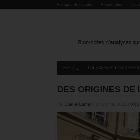
A propos de l’auteur
Présentation
Cont
EMPLOI
FORMATION ET RECRUTEMEN
DES ORIGINES DE 
Par
Daniel Lamar
|
on 10 mai 2021
|
0 Co