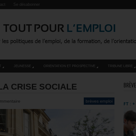
act
Se désabonner
T
JEUNESSE
ORIENTATION ET PROSPECTIVE
TRIBUNE LIBRE
BRÈVE
LA CRISE SOCIALE
mmentaire
brèves emploi
FT : 