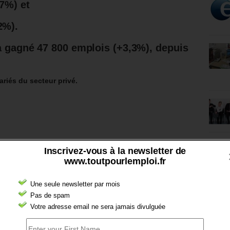
,7%) et
2%).
a gagné 47 800 emplois (+3,3%), depuis
ariés du secteur privé.
Inscrivez-vous à la newsletter de
www.toutpourlemploi.fr
Une seule newsletter par mois
Pas de spam
Votre adresse email ne sera jamais divulguée