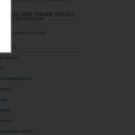
GEZ UNE LIBRE TRIBUNE SUR LES
TIQUES DE L’EMPLOI
re mon projet de tribune
GORIES
es emploi
oi
ccompagnement
cteurs
ides
adres
réation
emandeur emploi