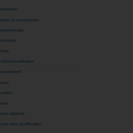
rientation
ation et recrutement
pprentissage
ormation
itiale
rofessionnalisation
ecrutement
esse
tudiant
eune
eune diplômé
eune sans qualification