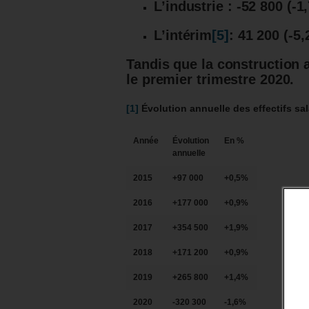
L’industrie : -52 800 (-1
L’intérim
[5]
: 41 200 (-5,
Tandis que la construction 
le premier trimestre 2020.
[1]
Évolution annuelle des effectifs sal
Année
Évolution
En %
annuelle
2015
+97 000
+0,5%
2016
+177 000
+0,9%
2017
+354 500
+1,9%
2018
+171 200
+0,9%
2019
+265 800
+1,4%
2020
-320 300
-1,6%