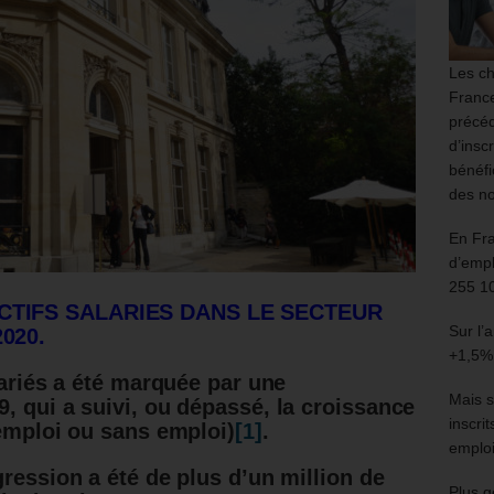
Les ch
France
précéd
d’insc
bénéfi
des no
En Fr
d’empl
255 1
CTIFS SALARIES DANS LE SECTEUR
Sur l’
020.
+1,5%
lariés a été marquée par une
Mais s
, qui a suivi, ou dépassé, la croissance
inscri
 emploi ou sans emploi)
[1]
.
emploi
ression a été de plus d’un million de
Plus g