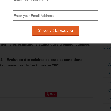
RÉDI
POLI
.
>Décri
021 correspondent à l’estimation flash de l’emploi
s à partir des enquêtes de conjoncture de l’Insee auprès
CATÉ
sociales nominatives (DSN). Les chiffres pour les
 dernières estimations statistiques d’emploi publiées
brèv
Empl
21 – Évolution des salaires de base et conditions
A
ats provisoires du 1er trimestre 2021
A
A
C
Save
C
D