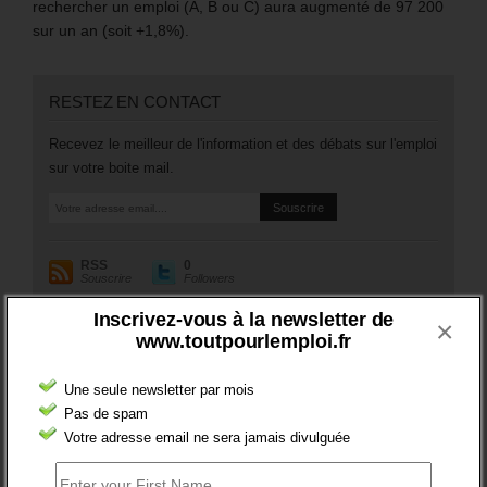
rechercher un emploi (A, B ou C) aura augmenté de 97 200
sur un an (soit +1,8%).
RESTEZ EN CONTACT
Recevez le meilleur de l'information et des débats sur l'emploi
sur votre boite mail.
RSS
0
Souscrire
Followers
Inscrivez-vous à la newsletter de
×
www.toutpourlemploi.fr
A PROPOS DE L’AUTEUR
Une seule newsletter par mois
Pas de spam
Votre adresse email ne sera jamais divulguée