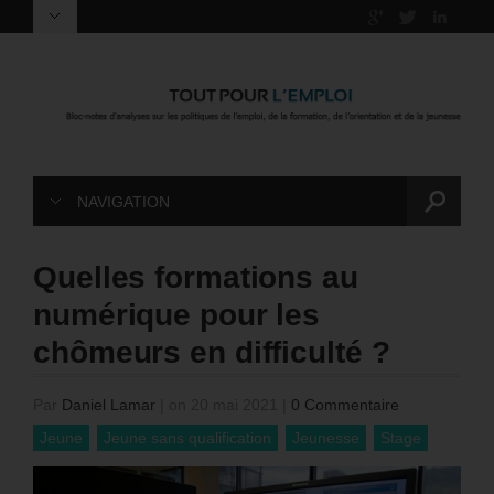
NAVIGATION
Quelles formations au
numérique pour les
chômeurs en difficulté ?
Par
Daniel Lamar
|
on 20 mai 2021
|
0 Commentaire
Jeune
Jeune sans qualification
Jeunesse
Stage