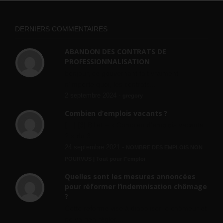
DERNIERS COMMENTAIRES
ABANDON DES CONTRATS DE
PROFESSIONNALISATION
bonjour, ce gouvernant fait vraiment
n'importe quoi, les contrats...
2 septembre 2024 -
gregory
Combien d’emplois vacants ?
[…] [3] Billet – « Combien d’emplois vacants
? » du 3...
24 septembre 2021 -
NOMBRE DES EMPLOIS NON
POURVUS | Tout pour l"emploi
Quelles sont les mesures annoncées
pour réformer l’indemnisation chômage
?
Cette réforme vise à diaboliser le chômeur et
ne va rien régler....