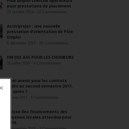
Pôle Emploi cherche opérateurs
pour prestations de placement
23 octobre 2014 -
52 Commentaires
Activ’projet : une nouvelle
prestation d’orientation de Pôle
Emploi
5 décembre 2014 -
26 Commentaires
FIN DES ASS POUR LES CHÔMEURS
15 juillet 2018 -
8 Commentaires
Quel avenir pour les contrats
aidés au second semestre 2017,
×
et après ?
22 mai 2017 -
5 Commentaires
Baisse des financements des
missions locales attendue pour
2016.
3 novembre 2015 -
3 Commentaires