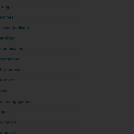
tranger
emmes
onction publique
andicap
ndemnisation
nternational
ffre emploi
uartiers
énior
es pédagogiques
mploi
ormation
eunesse