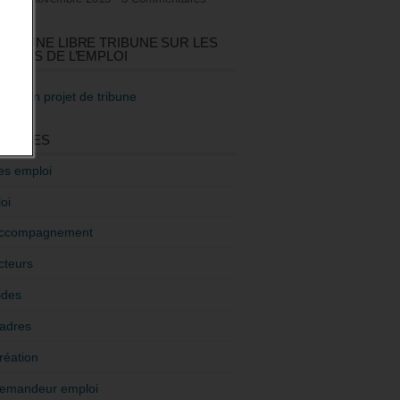
GEZ UNE LIBRE TRIBUNE SUR LES
TIQUES DE L’EMPLOI
re mon projet de tribune
GORIES
es emploi
oi
ccompagnement
cteurs
ides
adres
réation
emandeur emploi