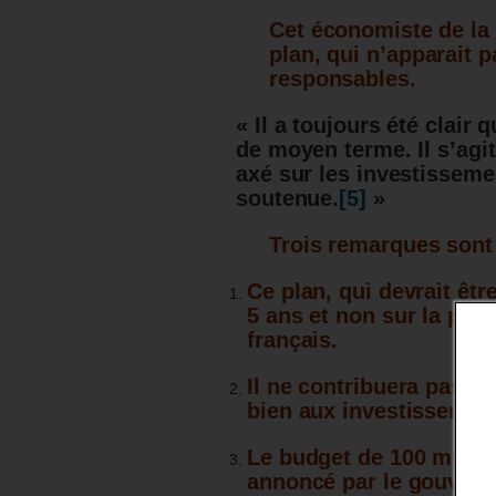
Cet économiste de la 
plan, qui n’apparait 
responsables.
« Il a toujours été clair
de moyen terme. Il s’agit
axé sur les investisseme
soutenue.
[5]
»
Trois remarques sont 
Ce plan, qui devrait êtr
5 ans et non sur la pér
français.
Il ne contribuera pas a
bien aux investissemen
Le budget de 100 millia
annoncé par le gouverne