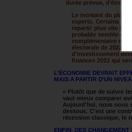
durée prévue, d’être in
Le montant du plan de
experts. Certains pro
repartir plus vite les 
probable semble aujo
complémentaire sera 
électorale de 2022.
Pe
d’investissement devr
finances 2022 qui sera
L’ÉCONOMIE DEVRAIT EFF
MAIS A PARTIR D’UN NIVE
« Plutôt que de suivre les
vaut mieux comparer avec
Aujourd’hui, nous nous
dessous. C’est une contr
récession classique, le r
ENFIN, DES CHANGEMENT 