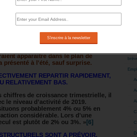
férieur au montant annoncé.
RÉDI
 Relance fait l’objet de débats entre
POLI
posent de l’augmenter pour faire
activités et les emplois.
Le plus
>Décri
urd’hui qu’un plan de Relance
l’objet d’un enjeu, dans la campagne
CATÉ
u de nouveaux budgets
aient apparaitre dans le plan de
brèv
 présenté à l’été, sauf surprise.
Empl
ECTIVEMENT REPARTIR RAPIDEMENT,
A
AU RELATIVEMENT BAS.
A
 chiffres de croissance trimestrielle, il
A
 le niveau d’activité de 2019.
 situons probablement 4% ou 5% en
C
action considérable. Lors d’une
ecul est plutôt de 2% ou 3%. »
[6]
C
D
STRUCTURELS SONT A PRÉVOIR.