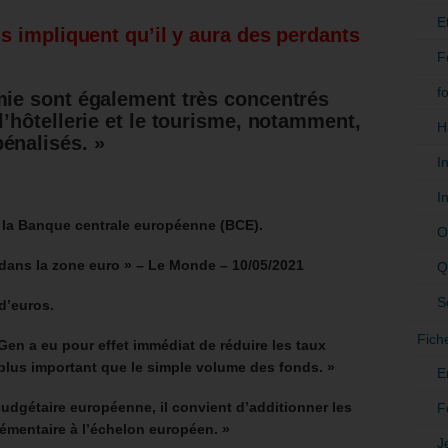
E
 impliquent qu’il y aura des perdants
F
f
mie sont également très concentrés
l’hôtellerie et le tourisme, notamment,
H
énalisés. »
I
I
 la Banque centrale européenne (BCE).
O
 dans la zone euro » – Le Monde – 10/05/2021
Q
S
d’euros.
Fich
Gen a eu pour effet immédiat de réduire les taux
n plus important que le simple volume des fonds. »
E
udgétaire européenne, il convient d’additionner les
F
émentaire à l’échelon européen. »
J