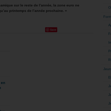
ique sur le reste de l’année, la zone euro ne
O
qu’au printemps de l’année prochaine. »
Form
A
Save
F
In
P
R
Jeun
E
 en
J
n
J
J