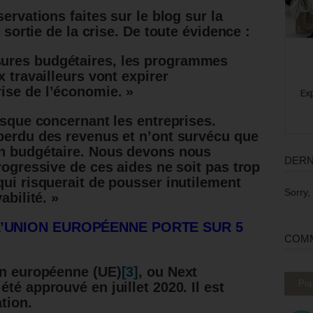
ervations faites sur le blog sur la
 sortie de la crise.
De toute évidence :
ures budgétaires, les programmes
x travailleurs vont expirer
ise de l’économie. »
isque concernant les entreprises.
perdu des revenus et n’ont survécu que
en budgétaire. Nous devons nous
DERN
rogressive de ces aides ne soit pas trop
qui risquerait de pousser inutilement
Sorry,
abilité. »
L’UNION EUROPÉENNE PORTE SUR 5
COMM
on européenne (UE)
[3]
, ou Next
Pop
té approuvé en juillet 2020. Il est
tion.