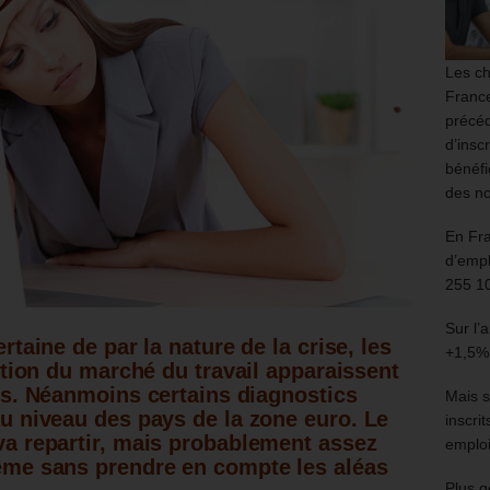
Les ch
France
précéd
d’insc
bénéfi
des no
En Fr
d’empl
255 1
Sur l’
taine de par la nature de la crise, les
+1,5%
ution du marché du travail apparaissent
es.
Néanmoins certains diagnostics
Mais s
u niveau des pays de la zone euro.
Le
inscri
a repartir, mais probablement assez
emploi
me sans prendre en compte les aléas
Plus g