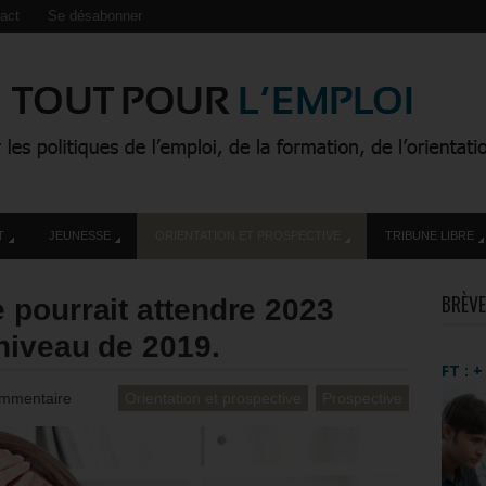
act
Se désabonner
T
JEUNESSE
ORIENTATION ET PROSPECTIVE
TRIBUNE LIBRE
BRÈVE
 pourrait attendre 2023
niveau de 2019.
FT : 
mmentaire
Orientation et prospective
Prospective