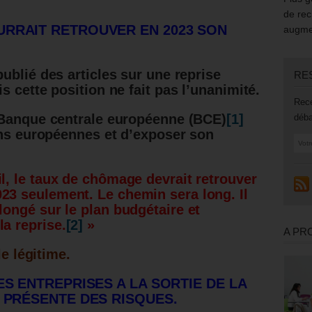
de rec
URRAIT RETROUVER EN 2023 SON
augmen
ublié des articles sur une reprise
RE
 cette position ne fait pas l’unanimité.
Rece
 Banque centrale européenne (BCE)
[1]
déba
ons européennes et d’exposer son
il, le taux de chômage devrait retrouver
23 seulement. Le chemin sera long. Il
longé sur le plan budgétaire et
la reprise.
[2]
»
A PR
e légitime.
ES ENTREPRISES A LA SORTIE DE LA
E PRÉSENTE DES RISQUES.