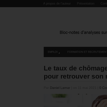
A propos de l’auteur
Présentation
Cont
EMPLOI
FORMATION ET RECRUTEMEN
Le taux de chômage
pour retrouver son 
Par
Daniel Lamar
|
on 11 mai 2021
|
0 Co