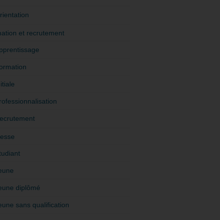
rientation
ation et recrutement
pprentissage
ormation
itiale
rofessionnalisation
ecrutement
esse
tudiant
eune
eune diplômé
eune sans qualification