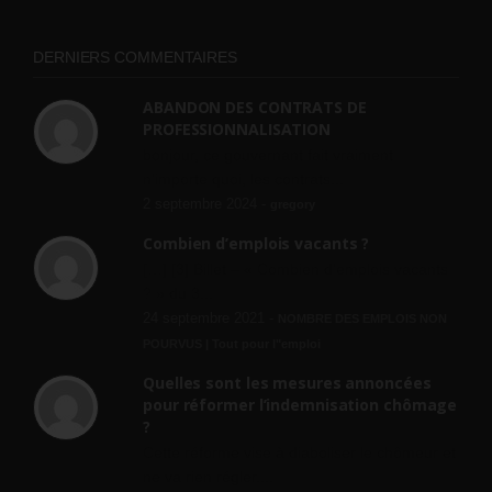
DERNIERS COMMENTAIRES
ABANDON DES CONTRATS DE
PROFESSIONNALISATION
bonjour, ce gouvernant fait vraiment
n'importe quoi, les contrats...
2 septembre 2024 -
gregory
Combien d’emplois vacants ?
[…] [3] Billet – « Combien d’emplois vacants
? » du 3...
24 septembre 2021 -
NOMBRE DES EMPLOIS NON
POURVUS | Tout pour l"emploi
Quelles sont les mesures annoncées
pour réformer l’indemnisation chômage
?
Cette réforme vise à diaboliser le chômeur et
ne va rien régler....