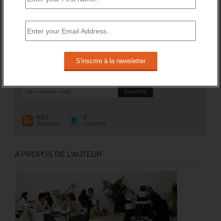
sur un an (soit +1,8%).
RESTEZ EN CONTACT
Recevez le meilleur de l'information et des débats sur l'emploi
sur votre boite mail.
RSS
0
Souscrire
Followers
A PROPOS DE L’AUTEUR