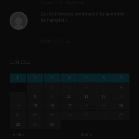
19 juin 2019 -
SILVESTRE
Qui s’intéresse vraiment à la question
de l’emploi ?
l'amélioration des conditions de travail dans
le BTP (Le taux de...
10 juin 2019 -
tony
JUIN 2021
L
M
M
J
V
S
D
1
2
3
4
5
6
7
8
9
10
11
12
13
14
15
16
17
18
19
20
21
22
23
24
25
26
27
28
29
30
« Mai
Juil »