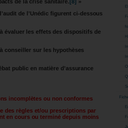
cts de la crise sanitaire.
[8]
»
E
 l’audit de l’Unédic figurent ci-dessous
F
f
 à évaluer les effets des dispositifs de
H
I
 à conseiller sur les hypothèses
I
O
 débat public en matière d’assurance
Q
S
Fich
ions incomplètes ou non conformes
E
 des règles et/ou prescriptions par
nt en cours ou terminé depuis moins
F
J