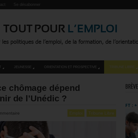
act
Se désabonner
T
JEUNESSE
ORIENTATION ET PROSPECTIVE
TRIBUNE LIBRE
BRÈVE
nce chômage dépend
nir de l’Unédic ?
FT : 
mmentaire
Emploi
Tribune Libre