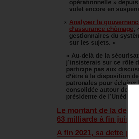
opérationnelle » depuis 
volet encore en suspens
Analyser la gouvernanc
d’assurance chômage
,
gestionnaires du systèm
sur les sujets. »
« Au-delà de la sécurisat
j’insisterais sur ce rôle
participe pas aux discuss
d’être à la disposition d
patronales pour éclairer 
consolidée autour de ce r
présidente de l’Unédic.
Le montant de la dette 
63 milliards à fin juin
[7
A fin 2021, sa dette pou