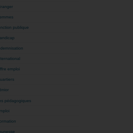
tranger
emmes
onction publique
andicap
ndemnisation
nternational
ffre emploi
uartiers
énior
es pédagogiques
mploi
ormation
eunesse