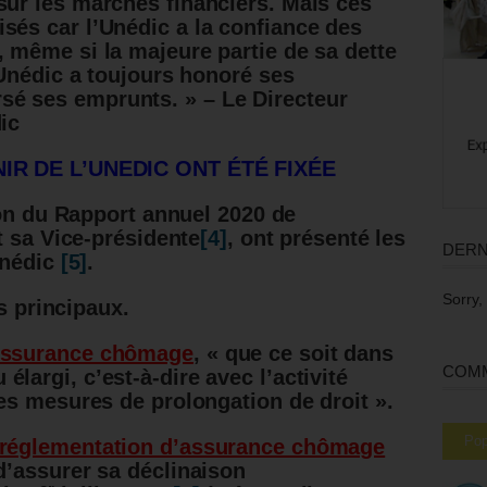
sur les marchés financiers. Mais ces
sés car l’Unédic a la confiance des
, même si la majeure partie de sa dette
l’Unédic a toujours honoré ses
é ses emprunts. » – Le Directeur
ic
IR DE L’UNEDIC ONT ÉTÉ FIXÉE
ion du Rapport annuel 2020 de
t sa Vice-présidente
[4]
, ont présenté les
DERN
Unédic
[5]
.
Sorry,
ts principaux.
’Assurance chômage
, « que ce soit dans
COMM
élargi, c’est-à-dire avec l’activité
ntes mesures de prolongation de droit ».
Pop
e réglementation d’assurance chômage
 d’assurer sa déclinaison