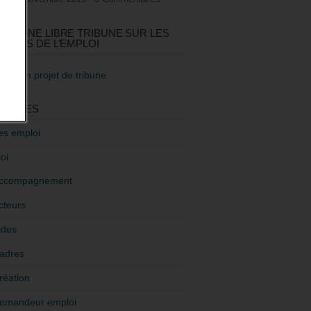
GEZ UNE LIBRE TRIBUNE SUR LES
TIQUES DE L’EMPLOI
re mon projet de tribune
GORIES
es emploi
oi
ccompagnement
cteurs
ides
adres
réation
emandeur emploi