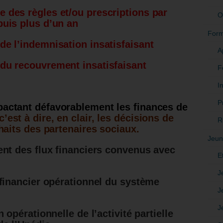
 des règles et/ou prescriptions par
O
puis plus d’un an
Form
e l’indemnisation insatisfaisant
A
du recouvrement insatisfaisant
F
In
P
actant défavorablement les finances de
c’est à dire, en clair, les décisions de
R
haits des partenaires sociaux.
Jeun
ent des flux financiers convenus avec
E
J
 financier opérationnel du système
J
J
 opérationnelle de l’activité partielle