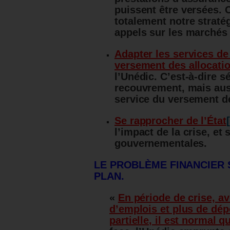
puissent être versées. 
totalement notre straté
appels sur les marchés 
Adapter les services de 
versement des allocat
l’Unédic. C’est-à-dire s
recouvrement, mais auss
service du versement de
Se rapprocher de l’État
l’impact de la crise, e
gouvernementales.
LE PROBLÈME FINANCIER 
PLAN.
«
En période de crise, a
d’emplois et plus de dép
partielle, il est normal q