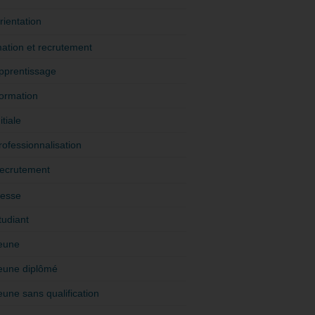
rientation
ation et recrutement
pprentissage
ormation
itiale
rofessionnalisation
ecrutement
esse
tudiant
eune
eune diplômé
eune sans qualification