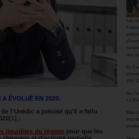
Les ch
France
précéd
d’insc
bénéfi
des no
En Fr
d’empl
255 1
Sur l’
C A ÉVOLUÉ EN 2020.
+1,5%
de l’Unédic a précisé qu’il a fallu
Mais s
2020
[1]
:
inscri
emploi
es liquidités du régime
pour que les
 chômage et d’activité partielle
Plus g