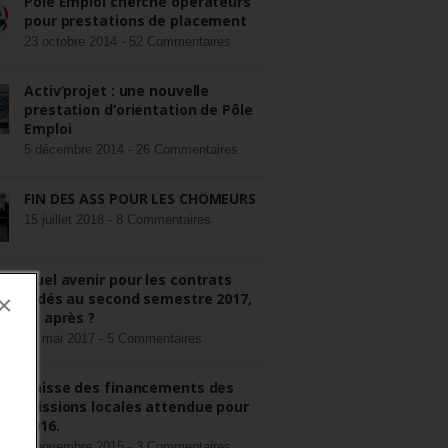
Pôle Emploi cherche opérateurs
pour prestations de placement
23 octobre 2014 -
52 Commentaires
Activ’projet : une nouvelle
prestation d’orientation de Pôle
Emploi
5 décembre 2014 -
26 Commentaires
FIN DES ASS POUR LES CHÔMEURS
15 juillet 2018 -
8 Commentaires
Quel avenir pour les contrats
aidés au second semestre 2017,
×
et après ?
22 mai 2017 -
5 Commentaires
Baisse des financements des
missions locales attendue pour
2016.
3 novembre 2015 -
3 Commentaires