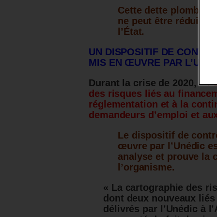
Cette dette plombe le
ne peut être réduite 
l’État.
UN DISPOSITIF DE CONTRÔ
MIS EN ŒUVRE PAR L’UNED
Durant la crise de 2020,
« l’
des risques liés au finance
réglementation et à la conti
demandeurs d’emploi et au
Le dispositif de contr
œuvre par l’Unédic es
analyse et prouve la 
l’organisme.
« La cartographie des ri
dont deux nouveaux liés à
délivrés par l’Unédic à l