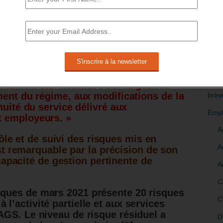
 régime de l’assurance chômage et elle
sans une prise en charge importante par
RÉDI
POLI
LE ET DE SUIVI DES RISQUES A ÉTÉ
>Décri
IC.
CATÉ
Unédic a été mobilisée sur la gestion
ment du régime, aux modifications de la
brèv
nuité du service délivré aux
Empl
x employeurs. »
A
ôle et de suivi des risques mis en
A
t remarquable par la précision de son
capacité de gestion pertinente de
A
C
sques de mars 2021 présente 20 risques
C
 l’activité partielle et aux services
’AGS. Le niveau de risque résiduel a
D