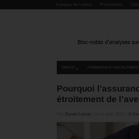
A propos de l’auteur
Présentation
Cont
EMPLOI
FORMATION ET RECRUTEMEN
Pourquoi l’assura
étroitement de l’ave
Par
Daniel Lamar
|
on 4 août 2021
|
0 Co