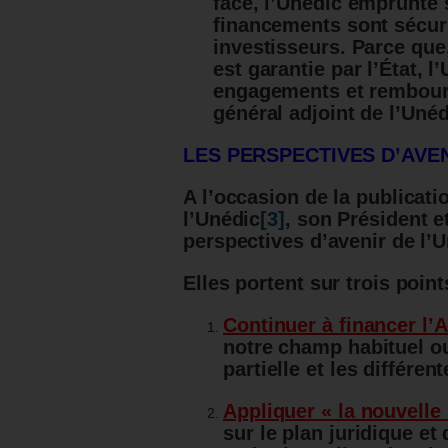
face, l’Unédic emprunte 
financements sont sécuri
investisseurs. Parce que
est garantie par l’État, 
engagements et rembours
général adjoint de l’Unéd
LES PERSPECTIVES D’AVEN
A l’occasion de la publicat
l’Unédic
[3]
, son Président e
perspectives d’avenir de l’
Elles portent sur trois poin
Continuer à financer l
notre champ habituel ou 
partielle et les différe
Appliquer « la nouvell
sur le plan juridique et