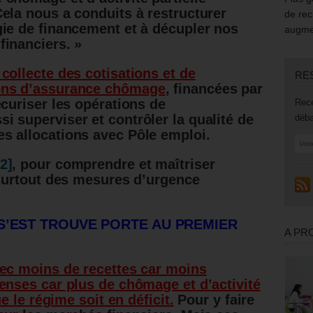
Cela nous a conduits à restructurer
de rec
gie de financement et à décupler nos
augmen
financiers. »
collecte des cotisations et de
RE
ions d’assurance chômage
, financées par
écuriser les opérations de
Rece
i superviser et contrôler la qualité de
déba
s allocations avec Pôle emploi.
[2]
, pour comprendre et maîtriser
t surtout des mesures d’urgence
S’EST TROUVE PORTE AU PREMIER
A PR
vec moins de recettes car moins
enses car plus de chômage et d’activité
ue le régime soit en déficit.
Pour y faire