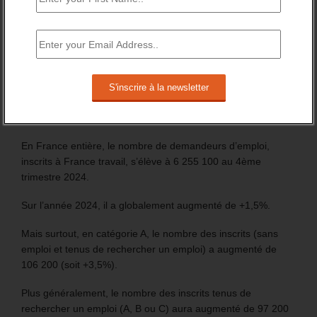
Les chiffres de 2024 du nombre d’inscrit à France travail
marquent la fin de la période précédant le lancement des
procédures d’inscription automatique, des jeunes
bénéficiaires d’une prestation (Pacea et CEJ) et des
nouveaux allocataires du RSA.
En France entière, le nombre de demandeurs d’emploi,
inscrits à France travail, s’élève à 6 255 100 au 4ème
trimestre 2024.
Sur l’année 2024, il a globalement augmenté de +1,5%.
Mais surtout, en catégorie A, le nombre des inscrits (sans
emploi et tenus de rechercher un emploi) a augmenté de
106 200 (soit +3,5%).
Plus généralement, le nombre des inscrits tenus de
rechercher un emploi (A, B ou C) aura augmenté de 97 200