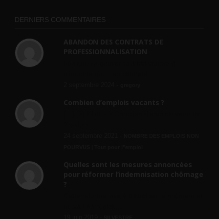
DERNIERS COMMENTAIRES
ABANDON DES CONTRATS DE
PROFESSIONNALISATION
bonjour, ce gouvernant fait vraiment
n'importe quoi, les contrats...
2 septembre 2024 -
gregory
Combien d’emplois vacants ?
[…] [3] Billet – « Combien d’emplois vacants
? » du 3...
24 septembre 2021 -
NOMBRE DES EMPLOIS NON
POURVUS | Tout pour l"emploi
Quelles sont les mesures annoncées
pour réformer l’indemnisation chômage
?
Cette réforme vise à diaboliser le chômeur et
ne va rien régler....
19 juin 2019 -
SILVESTRE