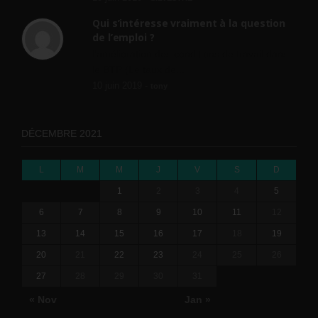
Qui s’intéresse vraiment à la question
de l’emploi ?
l'amélioration des conditions de travail dans
le BTP (Le taux de...
10 juin 2019 -
tony
DÉCEMBRE 2021
L
M
M
J
V
S
D
1
2
3
4
5
6
7
8
9
10
11
12
13
14
15
16
17
18
19
20
21
22
23
24
25
26
27
28
29
30
31
« Nov
Jan »