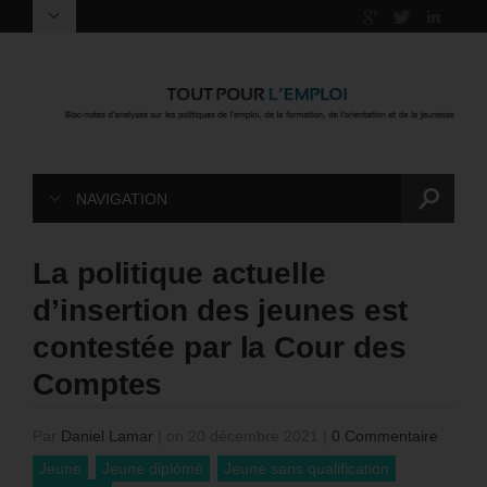
NAVIGATION
La politique actuelle
d’insertion des jeunes est
contestée par la Cour des
Comptes
Par
Daniel Lamar
|
on 20 décembre 2021
|
0 Commentaire
Jeune
Jeune diplômé
Jeune sans qualification