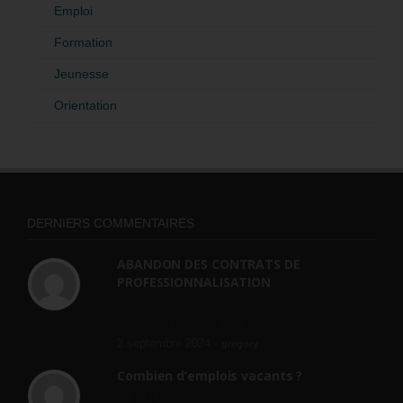
Emploi
Formation
Jeunesse
Orientation
DERNIERS COMMENTAIRES
ABANDON DES CONTRATS DE
PROFESSIONNALISATION
bonjour, ce gouvernant fait vraiment
n'importe quoi, les contrats...
2 septembre 2024 -
gregory
Combien d’emplois vacants ?
[…] [3] Billet – « Combien d’emplois vacants