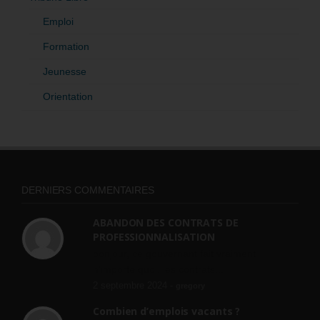
Emploi
Formation
Jeunesse
Orientation
DERNIERS COMMENTAIRES
ABANDON DES CONTRATS DE
PROFESSIONNALISATION
bonjour, ce gouvernant fait vraiment
n'importe quoi, les contrats...
2 septembre 2024 -
gregory
Combien d’emplois vacants ?