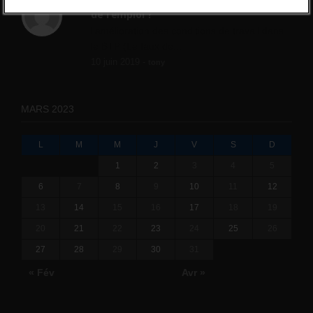
Qui s’intéresse vraiment à la question
de l’emploi ?
l'amélioration des conditions de travail dans
le BTP (Le taux de...
10 juin 2019 -
tony
MARS 2023
L
M
M
J
V
S
D
1
2
3
4
5
6
7
8
9
10
11
12
13
14
15
16
17
18
19
20
21
22
23
24
25
26
27
28
29
30
31
« Fév
Avr »