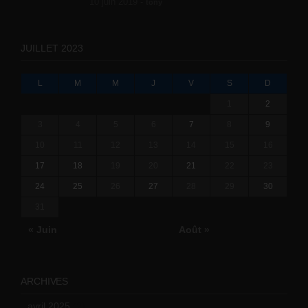
10 juin 2019 -
tony
JUILLET 2023
L
M
M
J
V
S
D
1
2
3
4
5
6
7
8
9
10
11
12
13
14
15
16
17
18
19
20
21
22
23
24
25
26
27
28
29
30
31
« Juin
Août »
ARCHIVES
avril 2025
(2)