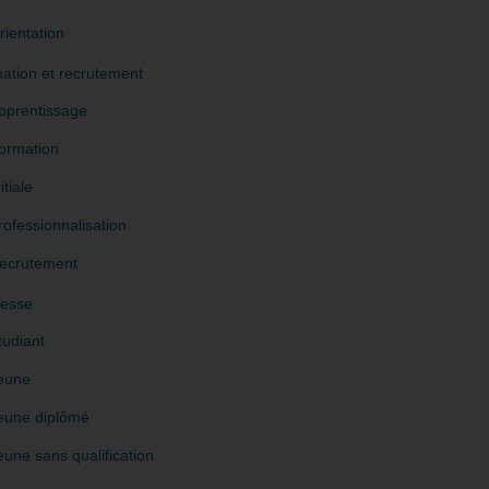
rientation
ation et recrutement
pprentissage
ormation
itiale
rofessionnalisation
ecrutement
esse
tudiant
eune
eune diplômé
eune sans qualification