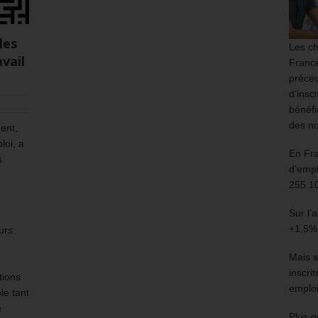
les
Les ch
vail
France
précéd
d’insc
bénéfi
des no
ent,
loi, a
En Fr
s
d’empl
255 1
Sur l’
+1,5%
urs
Mais s
inscri
tions
emploi
le tant
e
Plus g