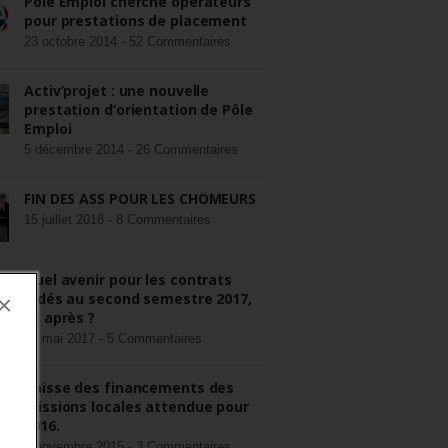
Pôle Emploi cherche opérateurs
pour prestations de placement
23 octobre 2014 -
52 Commentaires
Activ’projet : une nouvelle
prestation d’orientation de Pôle
Emploi
5 décembre 2014 -
26 Commentaires
FIN DES ASS POUR LES CHÔMEURS
15 juillet 2018 -
8 Commentaires
Quel avenir pour les contrats
aidés au second semestre 2017,
×
et après ?
22 mai 2017 -
5 Commentaires
Baisse des financements des
missions locales attendue pour
2016.
3 novembre 2015 -
3 Commentaires