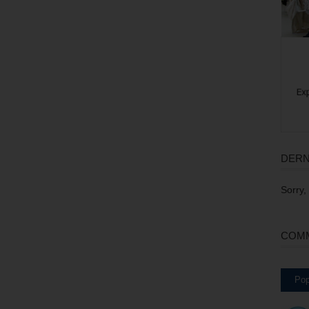
DERN
Sorry,
COMM
Pop