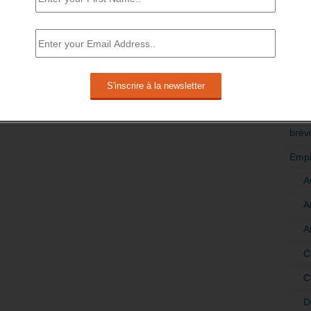
RÉDI
POLI
>Décri
CATÉ
brèv
Empl
A
A
A
C
C
D