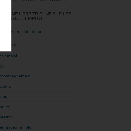
GEZ UNE LIBRE TRIBUNE SUR LES
TIQUES DE L’EMPLOI
re mon projet de tribune
GORIES
es emploi
oi
ccompagnement
cteurs
ides
adres
réation
emandeur emploi