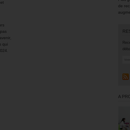
 et
de rec
augmen
urs
RE
 pas
avenir,
Rece
 qui
déba
2024.
A PR