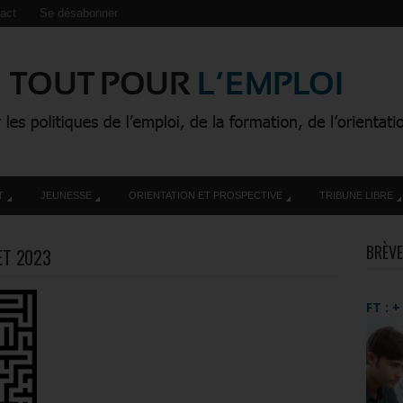
act
Se désabonner
T
JEUNESSE
ORIENTATION ET PROSPECTIVE
TRIBUNE LIBRE
BRÈVE
ET 2023
FT : 