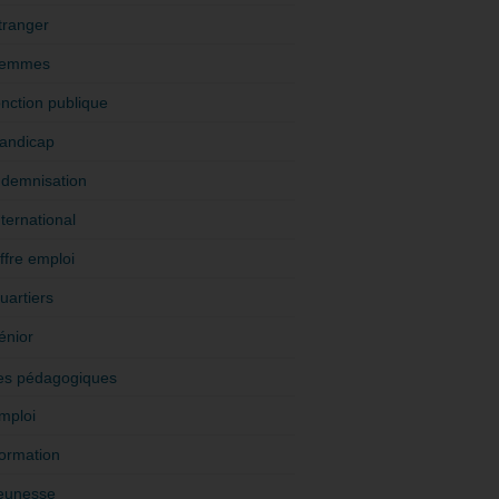
tranger
emmes
onction publique
andicap
ndemnisation
nternational
ffre emploi
uartiers
énior
es pédagogiques
mploi
ormation
eunesse