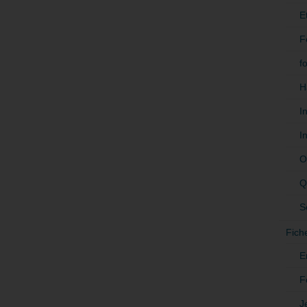
E
F
f
H
I
I
O
Q
S
Fich
E
F
J