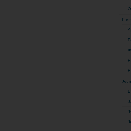
O
Form
A
F
In
P
R
Jeun
E
J
J
J