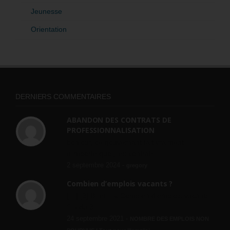
Jeunesse
Orientation
DERNIERS COMMENTAIRES
ABANDON DES CONTRATS DE
PROFESSIONNALISATION
bonjour, ce gouvernant fait vraiment
n'importe quoi, les contrats...
2 septembre 2024 -
gregory
Combien d’emplois vacants ?
[…] [3] Billet – « Combien d’emplois vacants
? » du 3...
24 septembre 2021 -
NOMBRE DES EMPLOIS NON