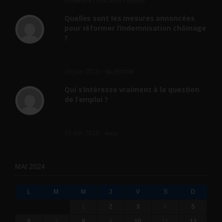
POURVUS | Tout pour l"emploi
Quelles sont les mesures annoncées
pour réformer l’indemnisation chômage
?
Cette réforme vise à diaboliser le chômeur et
ne va rien régler....
19 juin 2019 -
SILVESTRE
Qui s’intéresse vraiment à la question
de l’emploi ?
l'amélioration des conditions de travail dans
le BTP (Le taux de...
10 juin 2019 -
tony
MAI 2024
L
M
M
J
V
S
D
1
2
3
4
5
6
7
8
9
10
11
12