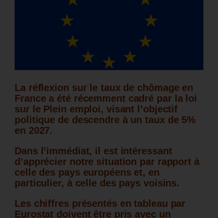
La réflexion sur le taux de chômage en
France a été récemment cadré par la loi
sur le Plein emploi, visant l’objectif
politique de descendre à un taux de 5%
en 2027.
Dans l’immédiat, il est intéressant
d’apprécier notre situation par rapport à
celle des pays européens et, en
particulier, à celle des pays voisins.
Les chiffres présentés en tableau par
Eurostat doivent être pris avec un