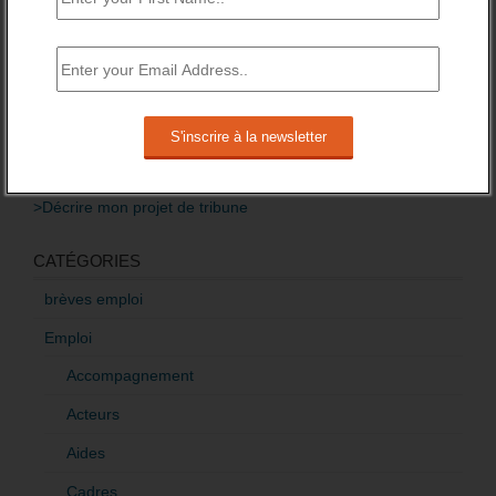
Baisse des financements des missions
locales attendue pour 2016.
3 novembre 2015 -
3 Commentaires
RÉDIGEZ UNE LIBRE TRIBUNE SUR LES POLITIQUES
DE L’EMPLOI
>Décrire mon projet de tribune
CATÉGORIES
brèves emploi
Emploi
Accompagnement
Acteurs
Aides
Cadres