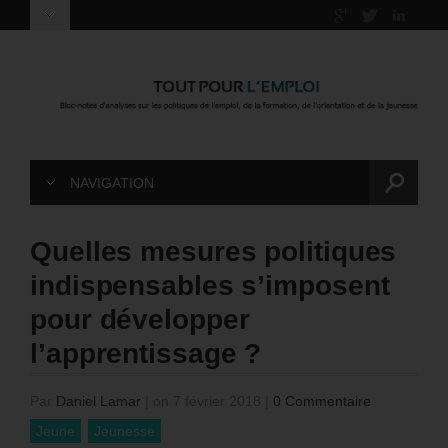
NAVIGATION
Quelles mesures politiques
indispensables s’imposent
pour développer
l’apprentissage ?
Par
Daniel Lamar
|
on 7 février 2018
|
0 Commentaire
Jeune
Jeunesse