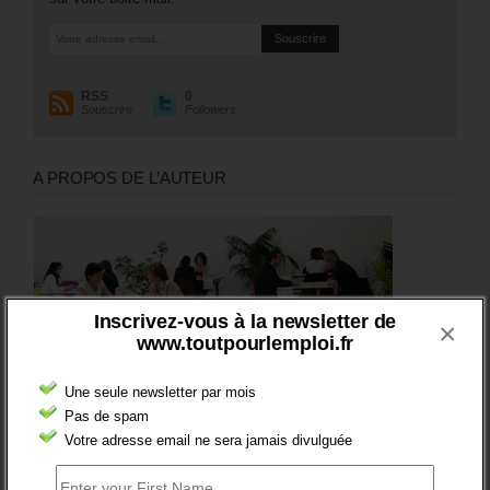
RSS
0
Souscrire
Followers
A PROPOS DE L’AUTEUR
Inscrivez-vous à la newsletter de
×
www.toutpourlemploi.fr
Une seule newsletter par mois
Pas de spam
Votre adresse email ne sera jamais divulguée