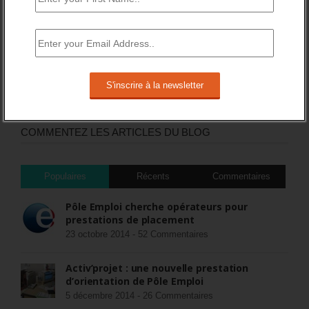
DERNIERS TWEETS
Sorry, no Tweets were found.
COMMENTEZ LES ARTICLES DU BLOG
Populaires
Récents
Commentaires
Pôle Emploi cherche opérateurs pour
prestations de placement
23 octobre 2014 -
52 Commentaires
Activ’projet : une nouvelle prestation
d’orientation de Pôle Emploi
5 décembre 2014 -
26 Commentaires