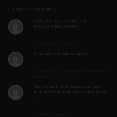
DERNIERS COMMENTAIRES
ABANDON DES CONTRATS DE
PROFESSIONNALISATION
bonjour, ce gouvernant fait vraiment
n'importe quoi, les contrats...
2 septembre 2024 -
gregory
Combien d’emplois vacants ?
[…] [3] Billet – « Combien d’emplois vacants
? » du 3...
24 septembre 2021 -
NOMBRE DES EMPLOIS NON
POURVUS | Tout pour l"emploi
Quelles sont les mesures annoncées
pour réformer l’indemnisation chômage
?
Cette réforme vise à diaboliser le chômeur et
ne va rien régler....
19 juin 2019 -
SILVESTRE