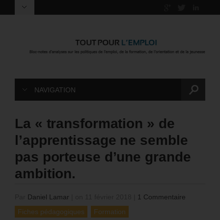
NAVIGATION
La « transformation » de
l’apprentissage ne semble
pas porteuse d’une grande
ambition.
Par
Daniel Lamar
|
on 11 février 2018
|
1 Commentaire
Fiches pédagogiques
Formation