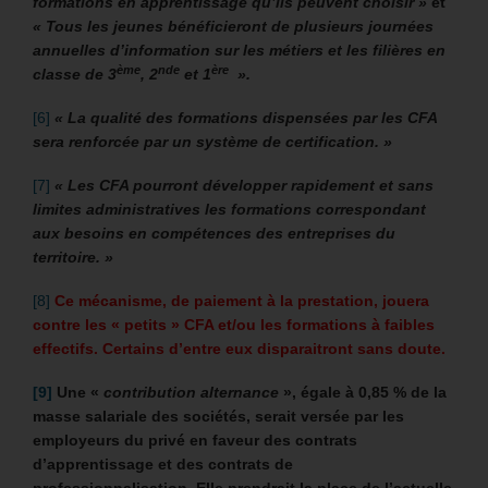
formations en apprentissage qu’ils peuvent choisir »
et
« Tous les jeunes bénéficieront de plusieurs journées
annuelles d’information sur les métiers et les filières en
ème
nde
ère
classe de 3
, 2
et 1
».
[6]
« La qualité des formations dispensées par les CFA
sera renforcée par un système de certification. »
[7]
« Les CFA pourront développer rapidement et sans
limites administratives les formations correspondant
aux besoins en compétences des entreprises du
territoire. »
[8]
Ce mécanisme, de paiement à la prestation, jouera
contre les « petits » CFA et/ou les formations à faibles
effectifs. Certains d’entre eux disparaitront sans doute.
[9]
Une «
contribution alternance
», égale à 0,85 % de la
masse salariale des sociétés, serait versée par les
employeurs du privé en faveur des contrats
d’apprentissage et des contrats de