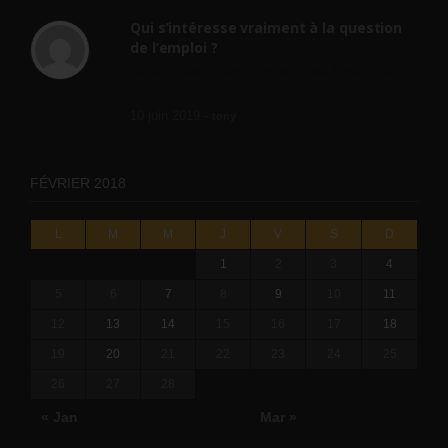
Qui s’intéresse vraiment à la question
de l’emploi ?
l'amélioration des conditions de travail dans
le BTP (Le taux de...
10 juin 2019 -
tony
FÉVRIER 2018
L
M
M
J
V
S
D
1
2
3
4
5
6
7
8
9
10
11
12
13
14
15
16
17
18
19
20
21
22
23
24
25
26
27
28
« Jan
Mar »