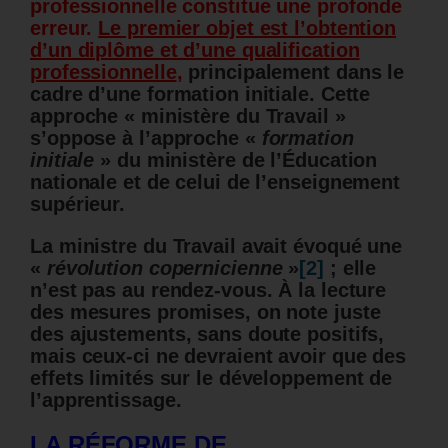
professionnelle constitue une profonde
erreur.
Le premier objet est l’obtention
d’un diplôme et d’une qualification
professionnelle
,
principalement dans le
cadre d’une formation initiale. Cette
approche « ministère du Travail »
s’oppose à l’approche «
formation
initiale
» du ministère de l’Éducation
nationale et de celui de l’enseignement
supérieur.
La ministre du Travail avait évoqué une
«
révolution copernicienne
»
[2]
; elle
n’est pas au rendez-vous. À la lecture
des mesures promises, on note juste
des ajustements, sans doute positifs,
mais ceux-ci ne devraient avoir que des
effets limités sur le développement de
l’apprentissage.
LA RÉFORME DE