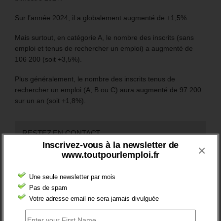
Sur l’année 2024, il a globalement augmenté de +1,5%.
Mais surtout, en catégorie A, le nombre des inscrits (sans
emploi et tenus de rechercher un emploi) a augmenté de
106 200 (soit +3,5%).
Plus généralement, le nombre des inscrits tenus de
rechercher un emploi (A, B ou C) aura augmenté de 97 200
sur un an (soit +1,8%).
RESTEZ EN CONTACT
Inscrivez-vous à la newsletter de
×
Recevez le meilleur de l'information et des débats sur l'emploi
www.toutpourlemploi.fr
sur votre boite mail.
Une seule newsletter par mois
Pas de spam
Votre adresse email ne sera jamais divulguée
RSS
0
Souscrire
Followers