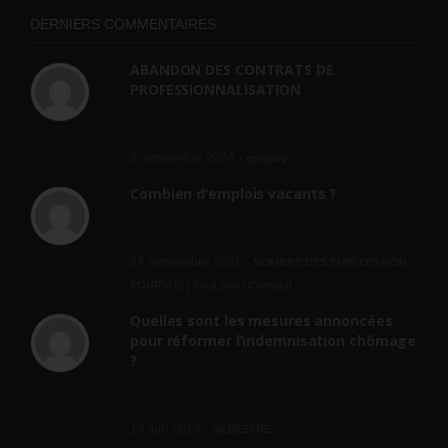
DERNIERS COMMENTAIRES
ABANDON DES CONTRATS DE
PROFESSIONNALISATION
bonjour, ce gouvernant fait vraiment
n'importe quoi, les contrats...
2 septembre 2024 -
gregory
Combien d’emplois vacants ?
[…] [3] Billet – « Combien d’emplois vacants
? » du 3...
24 septembre 2021 -
NOMBRE DES EMPLOIS NON
POURVUS | Tout pour l"emploi
Quelles sont les mesures annoncées
pour réformer l’indemnisation chômage
?
Cette réforme vise à diaboliser le chômeur et
ne va rien régler....
19 juin 2019 -
SILVESTRE