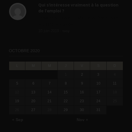
Qui s’intéresse vraiment à la question
de l’emploi ?
l'amélioration des conditions de travail dans
le BTP (Le taux de...
10 juin 2019 -
tony
OCTOBRE 2020
L
M
M
J
V
S
D
1
2
3
4
5
6
7
8
9
10
11
12
13
14
15
16
17
18
19
20
21
22
23
24
25
26
27
28
29
30
31
« Sep
Nov »