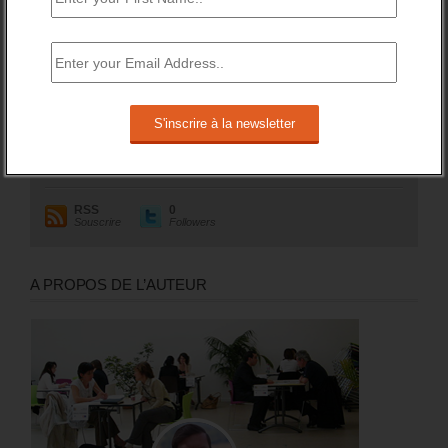
RESTEZ EN CONTACT
Recevez le meilleur de l'information et des débats sur l'emploi
sur votre boite mail.
RSS
0
Souscrire
Followers
A PROPOS DE L’AUTEUR