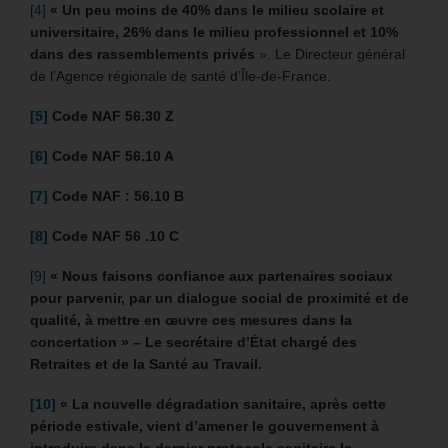
[4]
« Un peu moins de 40% dans le milieu scolaire et
universitaire, 26% dans le milieu professionnel et 10%
dans des rassemblements privés
». Le Directeur général
de l’Agence régionale de santé d’Île-de-France.
[5]
Code NAF 56.30 Z
[6]
Code NAF 56.10 A
[7]
Code NAF : 56.10 B
[8]
Code NAF 56 .10 C
[9]
« Nous faisons confiance aux partenaires sociaux
pour parvenir, par un dialogue social de proximité et de
qualité, à mettre en œuvre ces mesures dans la
concertation » – Le secrétaire d’État chargé des
Retraites et de la Santé au Travail.
[10]
« La nouvelle dégradation sanitaire, après cette
période estivale, vient d’amener le gouvernement à
introduire dans le dernier protocole sanitaire la