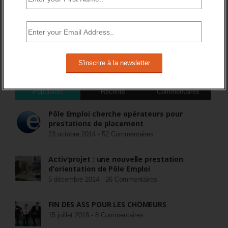
DERNIERS TWEETS
Sorry, no Tweets were found.
COMMENTEZ LES ARTICLES DU BLOG
Populaires
Récents
Commentaires
Pôle Emploi cherche opérateurs pour
prestations de placement
23 octobre 2014 -
52 Commentaires
Activ’projet : une nouvelle prestation
d’orientation de Pôle Emploi
5 décembre 2014 -
26 Commentaires
FIN DES ASS POUR LES CHÔMEURS
15 juillet 2018 -
8 Commentaires