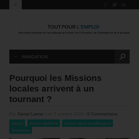
NAVIGATION
Pourquoi les Missions
locales arrivent à un
tournant ?
Par
Daniel Lamar
|
on 7 octobre 2020
|
0 Commentaire
Jeune
Jeune diplômé
Jeune sans qualification
Jeunesse