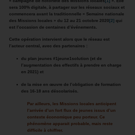
« campagne de notoriété des Missions locales
[1]
».
Elle
sera 100% digitale, à partager sur les réseaux sociaux et
commencera avant la traditionnelle « Semaine nationale
des Missions locales » du 12 au 21 octobre 2020
[2]
qui
est l’occasion de centaines d’événements.
Cette opération intervient alors que le réseau est
l’acteur central, avec des partenaires :
du plan jeunes #1jeune1solution (et de
l’augmentation des effectifs à prendre en charge
en 2021) et
de la mise en œuvre de
l’obligation de formation
des 16-18 ans
déscolarisés.
Par ailleurs, les Missions locales anticipent
l’arrivée d’un fort flux de jeunes issus d’un
contexte économique peu porteur. Ce
phénomène apparait probable, mais reste
difficile à chiffrer.