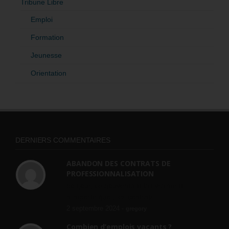
Tribune Libre
Emploi
Formation
Jeunesse
Orientation
DERNIERS COMMENTAIRES
ABANDON DES CONTRATS DE
PROFESSIONNALISATION
bonjour, ce gouvernant fait vraiment
n'importe quoi, les contrats...
2 septembre 2024 -
gregory
Combien d’emplois vacants ?