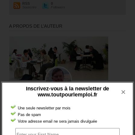
RSS
0
Souscrire
Followers
A PROPOS DE L’AUTEUR
Inscrivez-vous à la newsletter de
×
www.toutpourlemploi.fr
Une seule newsletter par mois
Pas de spam
Votre adresse email ne sera jamais divulguée