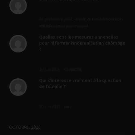
[…] [3] Billet – « Combien d’emplois vacants
? » du 3...
24 septembre 2021 -
NOMBRE DES EMPLOIS NON
POURVUS | Tout pour l"emploi
Quelles sont les mesures annoncées
pour réformer l’indemnisation chômage
?
Cette réforme vise à diaboliser le chômeur et
ne va rien régler....
19 juin 2019 -
SILVESTRE
Qui s’intéresse vraiment à la question
de l’emploi ?
l'amélioration des conditions de travail dans
le BTP (Le taux de...
10 juin 2019 -
tony
OCTOBRE 2020