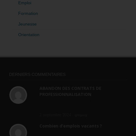
Emploi
Formation
Jeunesse
Orientation
DERNIERS COMMENTAIRES
ABANDON DES CONTRATS DE
PROFESSIONNALISATION
bonjour, ce gouvernant fait vraiment
n'importe quoi, les contrats...
2 septembre 2024 -
gregory
Combien d’emplois vacants ?
[…] [3] Billet – « Combien d’emplois vacants