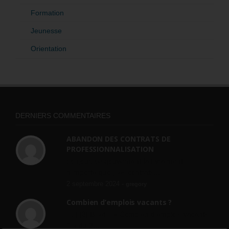
Formation
Jeunesse
Orientation
DERNIERS COMMENTAIRES
ABANDON DES CONTRATS DE
PROFESSIONNALISATION
bonjour, ce gouvernant fait vraiment
n'importe quoi, les contrats...
2 septembre 2024 -
gregory
Combien d’emplois vacants ?
[…] [3] Billet – « Combien d’emplois vacants
? » du 3...