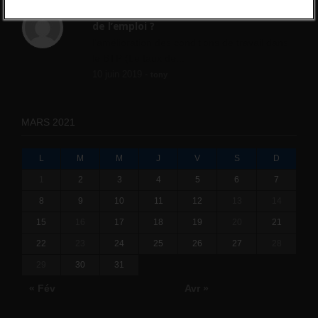
Qui s’intéresse vraiment à la question
de l’emploi ?
l'amélioration des conditions de travail dans
le BTP (Le taux de...
10 juin 2019 -
tony
MARS 2021
L
M
M
J
V
S
D
1
2
3
4
5
6
7
8
9
10
11
12
13
14
15
16
17
18
19
20
21
22
23
24
25
26
27
28
29
30
31
« Fév
Avr »