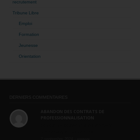
recrutement
Tribune Libre
Emploi
Formation
Jeunesse
Orientation
DERNIERS COMMENTAIRES
ABANDON DES CONTRATS DE
PROFESSIONNALISATION
bonjour, ce gouvernant fait vraiment
n'importe quoi, les contrats...
2 septembre 2024 -
gregory