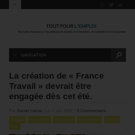
NAVIGATION
La création de « France
Travail » devrait être
engagée dès cet été.
Par
Daniel Lamar
|
on 6 juin 2022
|
0 Commentaire
Emploi
Formation
Jeunesse
Orientation
Tribune
Libre