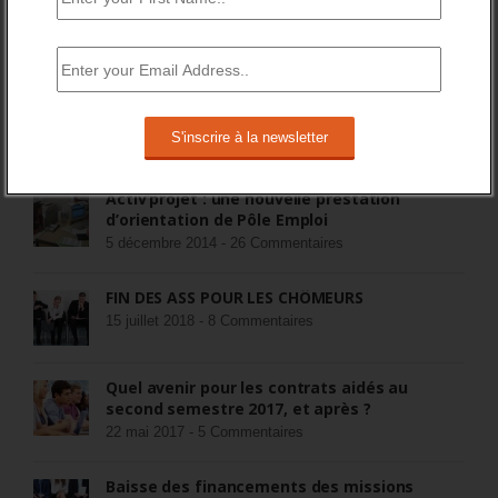
Populaires
Récents
Commentaires
Pôle Emploi cherche opérateurs pour
prestations de placement
23 octobre 2014 -
52 Commentaires
Activ’projet : une nouvelle prestation
d’orientation de Pôle Emploi
5 décembre 2014 -
26 Commentaires
FIN DES ASS POUR LES CHÔMEURS
15 juillet 2018 -
8 Commentaires
Quel avenir pour les contrats aidés au
second semestre 2017, et après ?
22 mai 2017 -
5 Commentaires
Baisse des financements des missions