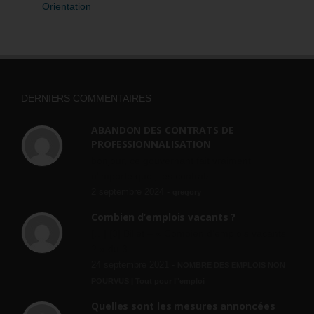
Orientation
DERNIERS COMMENTAIRES
ABANDON DES CONTRATS DE
PROFESSIONNALISATION
bonjour, ce gouvernant fait vraiment
n'importe quoi, les contrats...
2 septembre 2024 -
gregory
Combien d’emplois vacants ?
[…] [3] Billet – « Combien d’emplois vacants
? » du 3...
24 septembre 2021 -
NOMBRE DES EMPLOIS NON
POURVUS | Tout pour l"emploi
Quelles sont les mesures annoncées