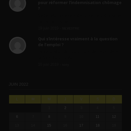
pour réformer l’indemnisation chômage
?
Cette réforme vise à diaboliser le chômeur et
ne va rien régler....
19 juin 2019 -
SILVESTRE
Qui s’intéresse vraiment à la question
de l’emploi ?
l'amélioration des conditions de travail dans
le BTP (Le taux de...
10 juin 2019 -
tony
JUIN 2022
L
M
M
J
V
S
D
1
2
3
4
5
6
7
8
9
10
11
12
13
14
15
16
17
18
19