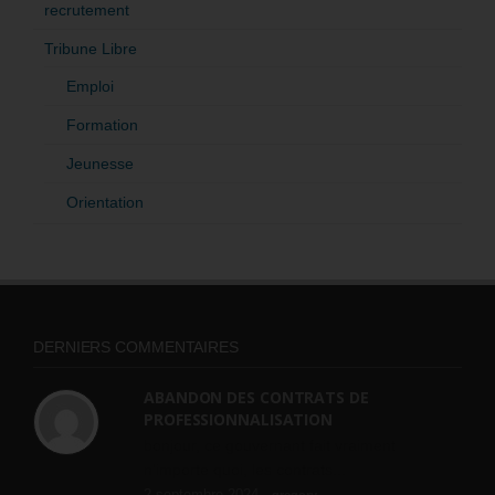
recrutement
Tribune Libre
Emploi
Formation
Jeunesse
Orientation
DERNIERS COMMENTAIRES
ABANDON DES CONTRATS DE
PROFESSIONNALISATION
bonjour, ce gouvernant fait vraiment
n'importe quoi, les contrats...
2 septembre 2024 -
gregory