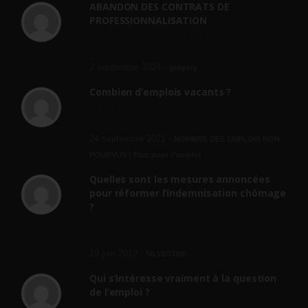
ABANDON DES CONTRATS DE
PROFESSIONNALISATION
bonjour, ce gouvernant fait vraiment
n'importe quoi, les contrats...
2 septembre 2024 -
gregory
Combien d’emplois vacants ?
[…] [3] Billet – « Combien d’emplois vacants
? » du 3...
24 septembre 2021 -
NOMBRE DES EMPLOIS NON
POURVUS | Tout pour l"emploi
Quelles sont les mesures annoncées
pour réformer l’indemnisation chômage
?
Cette réforme vise à diaboliser le chômeur et
ne va rien régler....
19 juin 2019 -
SILVESTRE
Qui s’intéresse vraiment à la question
de l’emploi ?
l'amélioration des conditions de travail dans