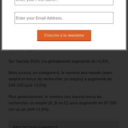
Les chiffres de 2024 du nombre d’inscrit à France travail
marquent la fin de la période précédant le lancement des
procédures d’inscription automatique, des jeunes
bénéficiaires d’une prestation (Pacea et CEJ) et des
nouveaux allocataires du RSA.
En France entière, le nombre de demandeurs d’emploi,
inscrits à France travail, s’élève à 6 255 100 au 4ème
trimestre 2024.
Sur l’année 2024, il a globalement augmenté de +1,5%.
Mais surtout, en catégorie A, le nombre des inscrits (sans
emploi et tenus de rechercher un emploi) a augmenté de
106 200 (soit +3,5%).
Plus généralement, le nombre des inscrits tenus de
rechercher un emploi (A, B ou C) aura augmenté de 97 200
sur un an (soit +1,8%).
RESTEZ EN CONTACT