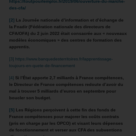
https://toutpourlemploi.fr/2019/06/ouverture-du-marche-
des-cfa/
[2]
La Journée nationale d’information et d’échange de
la Fnadir (Fédération nationale des directeurs de
CFA/OFA) du 2 juin 2022 était consacrée aux « nouveaux
modèles économiques » des centres de formation des
apprentis.
[3]
https://www.banquedesterritoires.fr/lapprentissage-
toujours-en-quete-de-financement
[4]
Si l’État apporte 2,7 milliards à France compétences,
le Directeur de France compétences redoute d’avoir du
mal à trouver 5 milliards d’euros en septembre pour
boucler son budget.
[5]
Les Régions perçoivent à cette fin des fonds de
France compétences pour majorer les coûts contrats
(pris en charge par les OPCO) et visant leurs dépenses
de fonctionnement et verser aux CFA des subventions