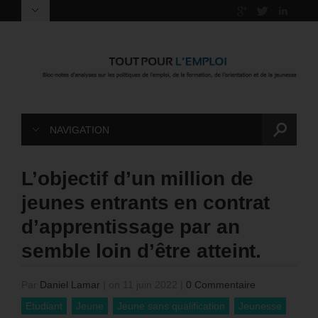
NAVIGATION
L’objectif d’un million de
jeunes entrants en contrat
d’apprentissage par an
semble loin d’être atteint.
Par
Daniel Lamar
|
on 11 juin 2022
|
0 Commentaire
Etudiant
Jeune
Jeune sans qualification
Jeunesse