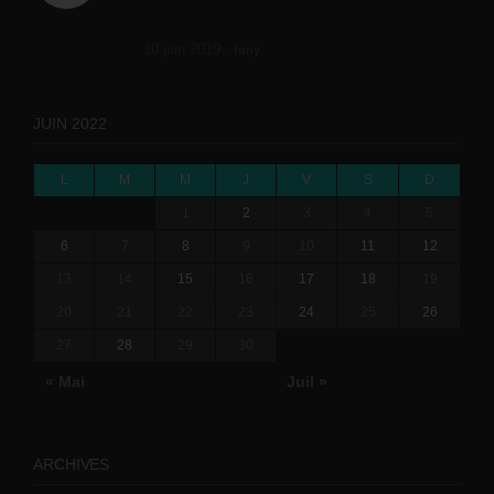
le BTP (Le taux de...
10 juin 2019 -
tony
JUIN 2022
L
M
M
J
V
S
D
1
2
3
4
5
6
7
8
9
10
11
12
13
14
15
16
17
18
19
20
21
22
23
24
25
26
27
28
29
30
« Mai
Juil »
ARCHIVES