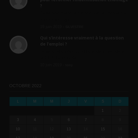
?
Cette réforme vise à diaboliser le chômeur et
ne va rien régler....
19 juin 2019 -
SILVESTRE
Qui s’intéresse vraiment à la question
de l’emploi ?
l'amélioration des conditions de travail dans
le BTP (Le taux de...
10 juin 2019 -
tony
OCTOBRE 2022
L
M
M
J
V
S
D
1
2
3
4
5
6
7
8
9
10
11
12
13
14
15
16