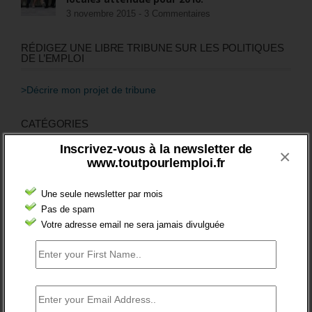
3 novembre 2015 -
3 Commentaires
RÉDIGEZ UNE LIBRE TRIBUNE SUR LES POLITIQUES
DE L’EMPLOI
>Décrire mon projet de tribune
CATÉGORIES
Inscrivez-vous à la newsletter de
brèves emploi
×
www.toutpourlemploi.fr
Emploi
Une seule newsletter par mois
Accompagnement
Pas de spam
Acteurs
Votre adresse email ne sera jamais divulguée
Aides
Cadres
Création