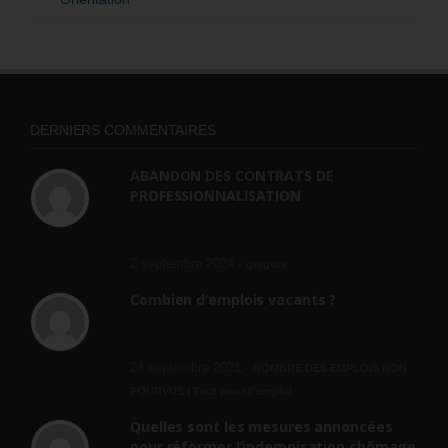
DERNIERS COMMENTAIRES
ABANDON DES CONTRATS DE
PROFESSIONNALISATION
bonjour, ce gouvernant fait vraiment
n'importe quoi, les contrats...
2 septembre 2024 -
gregory
Combien d’emplois vacants ?
[…] [3] Billet – « Combien d’emplois vacants
? » du 3...
24 septembre 2021 -
NOMBRE DES EMPLOIS NON
POURVUS | Tout pour l"emploi
Quelles sont les mesures annoncées
pour réformer l’indemnisation chômage