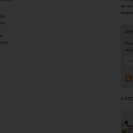
de rec
augmen
tés,
des
e
RE
la
eunes
Rece
déba
A PR