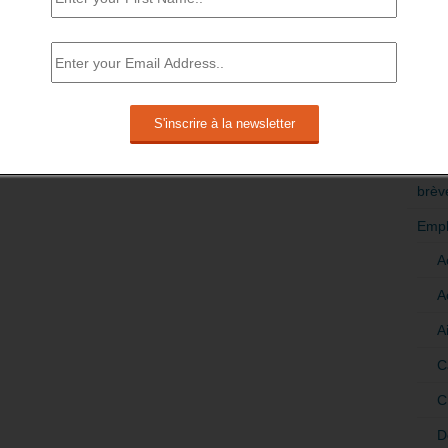
RÉDI
POLI
>Décri
CATÉ
brèv
Empl
A
A
A
C
C
D