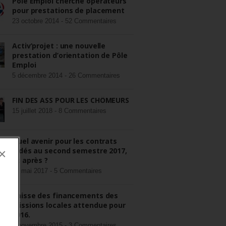
Pôle Emploi cherche opérateurs
pour prestations de placement
23 octobre 2014 -
52 Commentaires
Activ’projet : une nouvelle
prestation d’orientation de Pôle
Emploi
5 décembre 2014 -
26 Commentaires
FIN DES ASS POUR LES CHÔMEURS
15 juillet 2018 -
8 Commentaires
Quel avenir pour les contrats
aidés au second semestre 2017,
×
et après ?
22 mai 2017 -
5 Commentaires
Baisse des financements des
missions locales attendue pour
2016.
3 novembre 2015 -
3 Commentaires