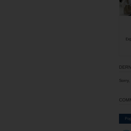
DERN
Sorry,
COMM
Pop