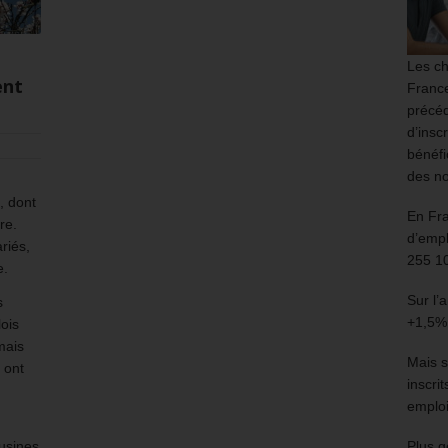
Les ch
ent
France
précéd
d’insc
bénéfi
des no
, dont
En Fr
re.
d’empl
riés,
255 1
e.
Sur l’
s
+1,5%
lois
mais
Mais s
 ont
inscri
emploi
 usines
Plus g