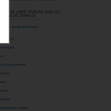
GEZ UNE LIBRE TRIBUNE SUR LES
TIQUES DE L’EMPLOI
re mon projet de tribune
GORIES
es emploi
oi
ccompagnement
cteurs
ides
adres
réation
emandeur emploi