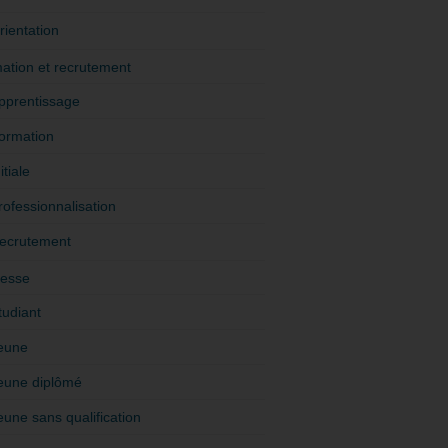
rientation
ation et recrutement
pprentissage
ormation
itiale
rofessionnalisation
ecrutement
esse
tudiant
eune
eune diplômé
eune sans qualification