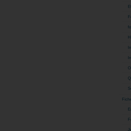
E
F
f
H
I
I
O
Q
S
Fich
E
F
J