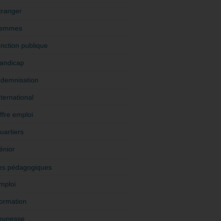
tranger
emmes
onction publique
andicap
ndemnisation
nternational
ffre emploi
uartiers
énior
es pédagogiques
mploi
ormation
eunesse