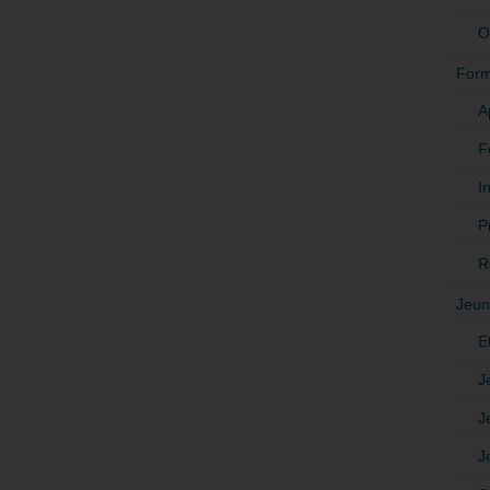
O
Form
A
F
In
P
R
Jeun
E
J
J
J