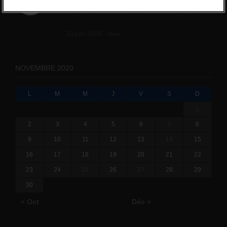
l'amélioration des conditions de travail dans
le BTP (Le taux de...
10 juin 2019 -
tony
NOVEMBRE 2020
L
M
M
J
V
S
D
1
2
3
4
5
6
7
8
9
10
11
12
13
14
15
16
17
18
19
20
21
22
23
24
25
26
27
28
29
30
« Oct
Déc »