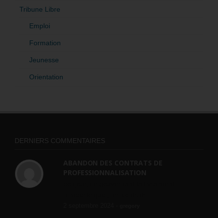
Tribune Libre
Emploi
Formation
Jeunesse
Orientation
DERNIERS COMMENTAIRES
ABANDON DES CONTRATS DE
PROFESSIONNALISATION
bonjour, ce gouvernant fait vraiment
n'importe quoi, les contrats...
2 septembre 2024 -
gregory