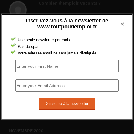
Combien d’emplois vacants ?
[…] [3] Billet – « Combien d’emplois vacants
? » du 3...
Inscrivez-vous à la newsletter de
×
24 septembre 2021 -
NOMBRE DES EMPLOIS NON
www.toutpourlemploi.fr
POURVUS | Tout pour l"emploi
Une seule newsletter par mois
Quelles sont les mesures annoncées
pour réformer l’indemnisation chômage
Pas de spam
?
Votre adresse email ne sera jamais divulguée
Cette réforme vise à diaboliser le chômeur et
ne va rien régler....
19 juin 2019 -
SILVESTRE
Qui s’intéresse vraiment à la question
de l’emploi ?
l'amélioration des conditions de travail dans
le BTP (Le taux de...
10 juin 2019 -
tony
NOVEMBRE 2020