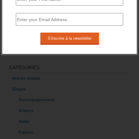
Baisse des financements des missions
locales attendue pour 2016.
3 novembre 2015 -
3 Commentaires
RÉDIGEZ UNE LIBRE TRIBUNE SUR LES POLITIQUES
DE L’EMPLOI
>Décrire mon projet de tribune
CATÉGORIES
brèves emploi
Emploi
Accompagnement
Acteurs
Aides
Cadres