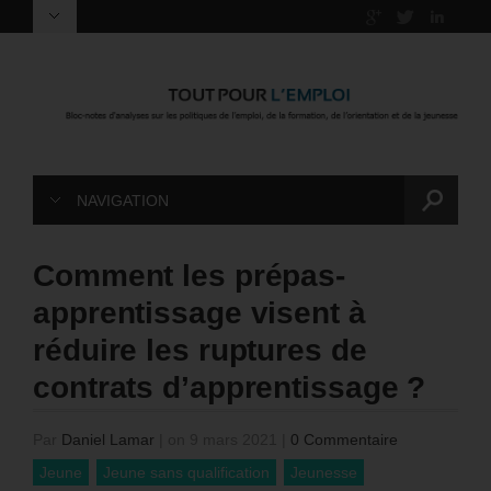
NAVIGATION
Comment les prépas-
apprentissage visent à
réduire les ruptures de
contrats d’apprentissage ?
Par
Daniel Lamar
|
on 9 mars 2021
|
0 Commentaire
Jeune
Jeune sans qualification
Jeunesse