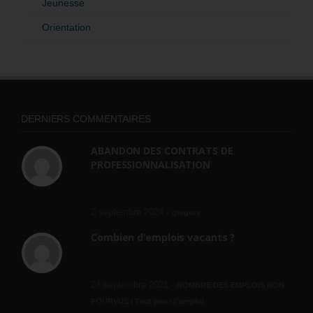
Jeunesse
Orientation
DERNIERS COMMENTAIRES
ABANDON DES CONTRATS DE
PROFESSIONNALISATION
bonjour, ce gouvernant fait vraiment
n'importe quoi, les contrats...
2 septembre 2024 -
gregory
Combien d’emplois vacants ?
[…] [3] Billet – « Combien d’emplois vacants
? » du 3...
24 septembre 2021 -
NOMBRE DES EMPLOIS NON
POURVUS | Tout pour l"emploi