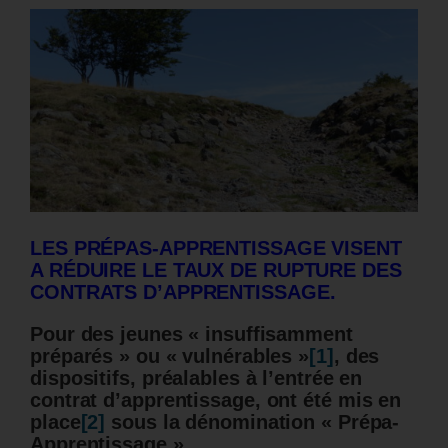
LES PRÉPAS-APPRENTISSAGE VISENT
A RÉDUIRE LE TAUX DE RUPTURE DES
CONTRATS D’APPRENTISSAGE.
Pour des jeunes « insuffisamment
préparés » ou « vulnérables »
[1]
,
des
dispositifs, préalables à l’entrée en
contrat d’apprentissage
, ont été mis en
place
[2]
sous la dénomination
« Prépa-
Apprentissage ».