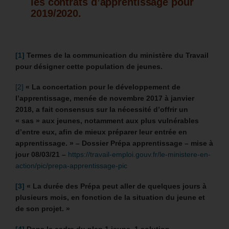
les contrats d’apprentissage pour
2019/2020.
[1]
Termes de la communication du ministère du Travail
pour désigner cette population de jeunes.
[2]
« La concertation pour le développement de
l’apprentissage, menée de novembre 2017 à janvier
2018, a fait consensus sur la nécessité d’offrir un
« sas » aux jeunes, notamment aux plus vulnérables
d’entre eux, afin de mieux préparer leur entrée en
apprentissage. » –
Dossier Prépa apprentissage – mise à
jour 08/03/21 –
https://travail-emploi.gouv.fr/le-ministere-en-
action/pic/prepa-apprentissage-pic
[3]
«
La durée des Prépa peut aller de quelques jours à
plusieurs mois, en fonction de la situation du jeune et
de son projet. »
[4]
Dans le cadre du plan 1 jeune, 1 solution.