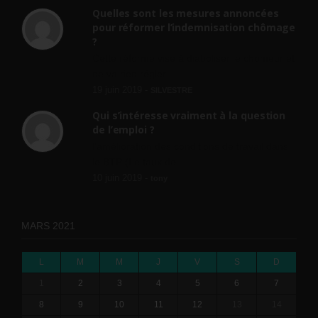
Quelles sont les mesures annoncées
pour réformer l’indemnisation chômage
?
Cette réforme vise à diaboliser le chômeur et
ne va rien régler....
19 juin 2019 -
SILVESTRE
Qui s’intéresse vraiment à la question
de l’emploi ?
l'amélioration des conditions de travail dans
le BTP (Le taux de...
10 juin 2019 -
tony
MARS 2021
L
M
M
J
V
S
D
1
2
3
4
5
6
7
8
9
10
11
12
13
14