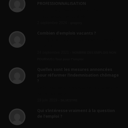
PROFESSIONNALISATION
bonjour, ce gouvernant fait vraiment
n'importe quoi, les contrats...
2 septembre 2024 -
gregory
Combien d’emplois vacants ?
[…] [3] Billet – « Combien d’emplois vacants
? » du 3...
24 septembre 2021 -
NOMBRE DES EMPLOIS NON
POURVUS | Tout pour l"emploi
Quelles sont les mesures annoncées
pour réformer l’indemnisation chômage
?
Cette réforme vise à diaboliser le chômeur et
ne va rien régler....
19 juin 2019 -
SILVESTRE
Qui s’intéresse vraiment à la question
de l’emploi ?
l'amélioration des conditions de travail dans