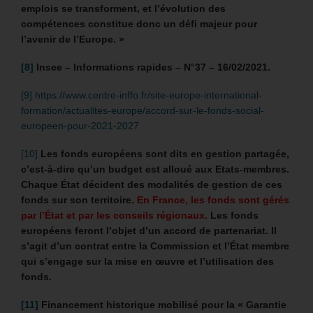
emplois se transforment, et l’évolution des
compétences constitue donc un défi majeur pour
l’avenir de l’Europe. »
[8]
Insee – I
nformations rapides – N°37 – 16/02/2021.
[9]
https://www.centre-inffo.fr/site-europe-international-
formation/actualites-europe/accord-sur-le-fonds-social-
europeen-pour-2021-2027
[10]
Les fonds européens sont dits en gestion partagée,
c’est-à-dire qu’un budget est alloué aux Etats-membres.
Chaque État décident des modalités de gestion de ces
fonds sur son territoire.
En France, les fonds sont gérés
par l’État et par les conseils régionaux.
Les fonds
européens feront l’objet d’un accord de partenariat. Il
s’agit d’un contrat entre la Commission et l’État membre
qui s’engage sur la mise en œuvre et l’utilisation des
fonds.
[11]
Financement historique mobilisé pour la « Garantie