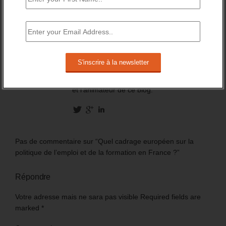
Daniel Lamar mène des missions dans le
domaine des politiques et stratégies
concernant les questions de jeunesse, de
l’orientation professionnelle, de la
formation professionnelle, de l’emploi et du
recrutement. C'est également le fondateur
et l'animateur de ce blog.
Pas de commentaire sur “Quel cadrage européen sur la
politique de l’emploi et de la formation en France ?”
Répondre
Votre adresse mais ne sara pas visible Required fields are
marked
*