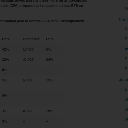
nstituts privés (cursus d’infirmiers ou de travailleurs
entis (CFA) préparent principalement à des BTS en
O
Form
formation pour la rentrée 2024 dans l’enseignement
A
F
En %
Dont privé
En %
In
42%
17 000
5%
P
23%
41 000
24%
R
8%
–
–
Jeun
5%
6 000
15%
E
4%
–
–
J
J
3%
4 500
19%
J
3%
–
–