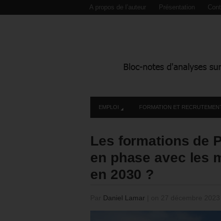
A propos de l’auteur
Présentation
Cont
EMPLOI
FORMATION ET RECRUTEMEN
Les formations de P
en phase avec les m
en 2030 ?
Par
Daniel Lamar
|
on 27 décembre 202