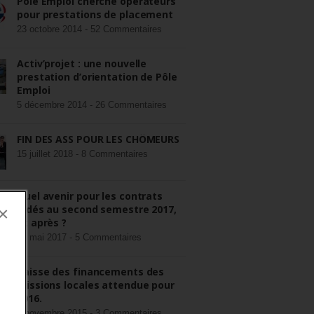
Pôle Emploi cherche opérateurs
pour prestations de placement
23 octobre 2014 -
52 Commentaires
Activ’projet : une nouvelle
prestation d’orientation de Pôle
Emploi
5 décembre 2014 -
26 Commentaires
FIN DES ASS POUR LES CHÔMEURS
15 juillet 2018 -
8 Commentaires
Quel avenir pour les contrats
aidés au second semestre 2017,
×
et après ?
22 mai 2017 -
5 Commentaires
Baisse des financements des
missions locales attendue pour
2016.
3 novembre 2015 -
3 Commentaires