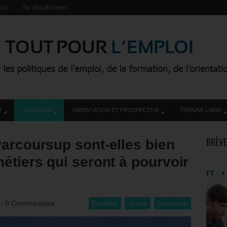
act
Se désabonner
T
JEUNESSE
ORIENTATION ET PROSPECTIVE
TRIBUNE LIBRE
BRÈVE
arcoursup sont-elles bien
étiers qui seront à pourvoir
FT : 
3
|
0 Commentaire
Etudiant
Jeune
Jeunesse