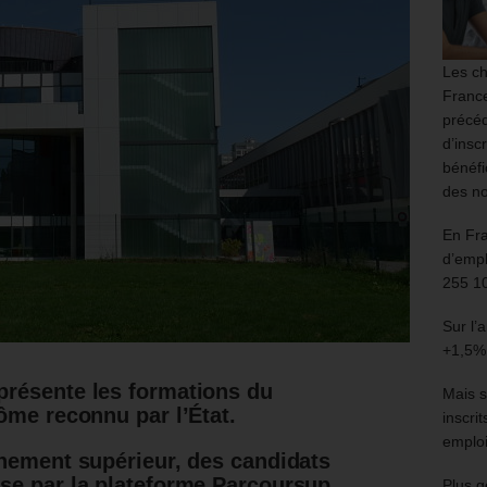
Les ch
France
précéd
d’insc
bénéfi
des no
En Fr
d’empl
255 1
Sur l’
+1,5%
présente les formations du
Mais s
ôme reconnu par l’État.
inscri
emploi
gnement supérieur, des candidats
sse par la plateforme Parcoursup
Plus g