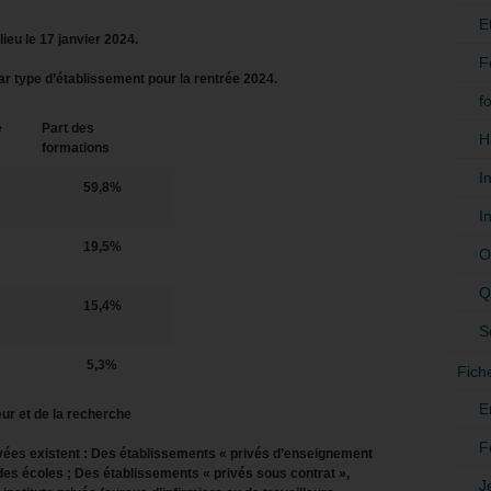
E
ieu le 17 janvier 2024.
F
 type d’établissement pour la rentrée 2024.
f
e
Part des
H
formations
I
59,8%
I
19,5%
O
Q
15,4%
S
5,3%
Fich
E
ur et de la recherche
F
ivées existent : Des établissements « privés d’enseignement
des écoles ; Des établissements « privés sous contrat »,
J