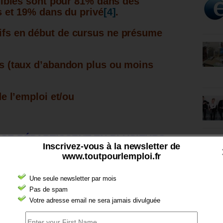
nibles sont pour 81% dans des
s et 19% dans du privé
[4]
.
ctifs en début de cursus ne présume
s (taux d’abandon plus ou moins
e l’emploi et/ou
SE R
É
PARTISSENT EN PLUSIEURS
Inscrivez-vous à la newsletter de
www.toutpourlemploi.fr
visent l’obtention d’une Licence
Une seule newsletter par mois
ipalement organisées par les
Pas de spam
aines sont professionnelles et
Votre adresse email ne sera jamais divulguée
 des poursuites d’études en Master.