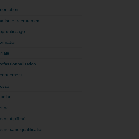
rientation
ation et recrutement
pprentissage
ormation
itiale
rofessionnalisation
ecrutement
esse
tudiant
eune
eune diplômé
eune sans qualification