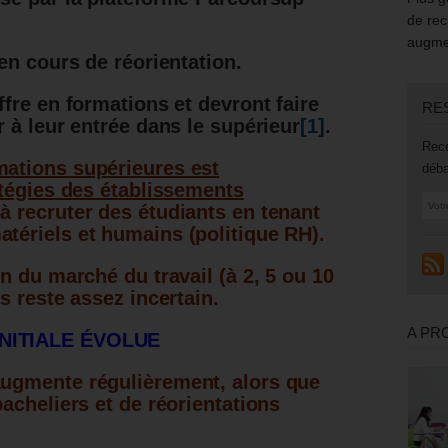
de rec
augmen
en cours de réorientation.
fre en formations et devront faire
RE
 à leur entrée dans le supérieur
[1]
.
Rece
ations supérieures est
déba
atégies des établissements
à recruter des étudiants en tenant
tériels et humains (politique RH).
n du marché du travail (à 2, 5 ou 10
s reste assez incertain.
A PR
NITIALE ÉVOLUE
ugmente régulièrement, alors que
acheliers et de réorientations