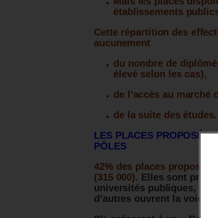
Mais les places dispo
établissements public
Cette répartition des effe
aucunement
du nombre de diplômé
élevé selon les cas),
de l’accès au marché d
de la suite des études.
LES PLACES PROPOSÉES 
PÔLES
42% des places proposées 
(315 000).
Elles sont princ
universités publiques, cert
d’autres ouvrent la voie à