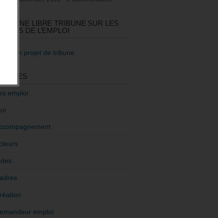
GEZ UNE LIBRE TRIBUNE SUR LES
TIQUES DE L’EMPLOI
re mon projet de tribune
GORIES
es emploi
oi
ccompagnement
cteurs
ides
adres
réation
emandeur emploi