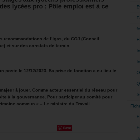
des lycées pro ; Pôle emploi est à ce
E
F
f
les recommandations de l’Igas, du COJ (Conseil
H
e) et sur des constats de terrain.
I
I
son poste le 12/12/2023.
Sa prise de fonction a eu lieu le
O
Q
 majeur à jouer. Comme acteur essentiel du réseau pour
S
oite à la gouvernance. Pour participer au comité pour
trimoine commun » – Le ministre du Travail.
Fich
E
F
Save
J