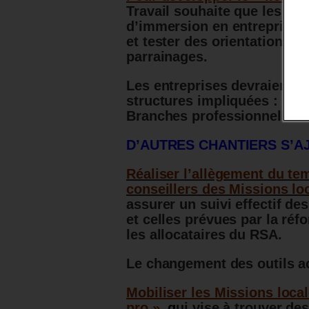
Travail souhaite que les mis
d’immersion en entreprise p
et tester des orientations p
parrainages.
Les entreprises devraient i
structures impliquées : Serv
Branches professionnelles.
D’AUTRES CHANTIERS S’A
Réaliser l’allègement du tem
conseillers des Missions lo
assurer un suivi effectif de
et celles prévues par la ré
les allocataires du RSA.
Le changement des outils ac
Mobiliser les Missions local
pro »,
q
ui vise à trouver de