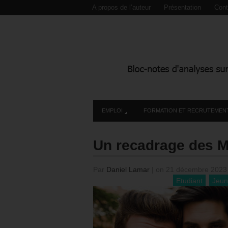
A propos de l’auteur
Présentation
Cont
EMPLOI
FORMATION ET RECRUTEMEN
Un recadrage des M
Par
Daniel Lamar
|
on 21 décembre 202
Etudiant
Jeu