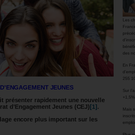
Les ch
France
précéd
d’insc
bénéfi
des no
En Fr
d’empl
255 1
 D’ENGAGEMENT JEUNES
Sur l’
+1,5%
ait présenter rapidement une nouvelle
ntrat d’Engagement Jeunes (CEJ)
[1]
.
Mais s
inscri
blage encore plus important sur les
emploi
Plus g