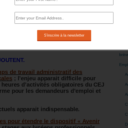
sions locales multiplient les périodes
our que les jeunes puissent découvrir
RÉDI
rofessionnelles et développer les
POLI
>Décri
déalement être bien contactées par les
ice public de l’emploi, CCI, CMA et
CATÉ
brèv
JOUTENT.
Empl
ps de travail administratif des
A
cales
; l’enjeu apparait difficile pour
s heures d’activités obligatoires du CEJ
A
forme pour les demandeurs d’emploi et
A
C
tuels apparait indispensable.
C
es pour étendre le dispositif « Avenir
D
s stages aux lycéens professionnels