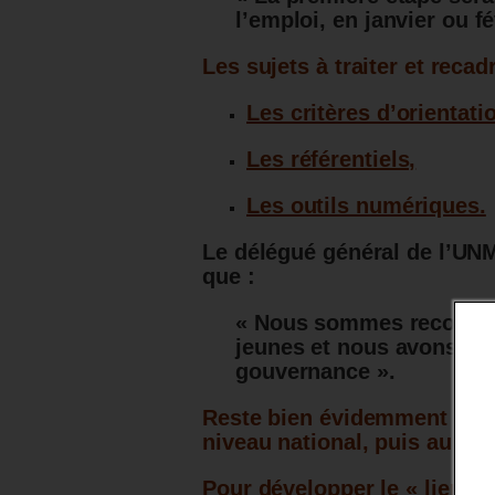
l’emploi, en janvier ou f
Les sujets à traiter et recad
Les critères d’orientati
Les référentiels,
Les outils numériques.
Le délégué général de l’UN
que :
« Nous sommes reconnu
jeunes et nous avons dé
gouvernance ».
Reste bien évidemment à vo
niveau national, puis au niv
Pour développer le « lien a