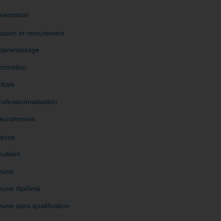
rientation
ation et recrutement
pprentissage
ormation
itiale
rofessionnalisation
ecrutement
esse
tudiant
eune
eune diplômé
eune sans qualification