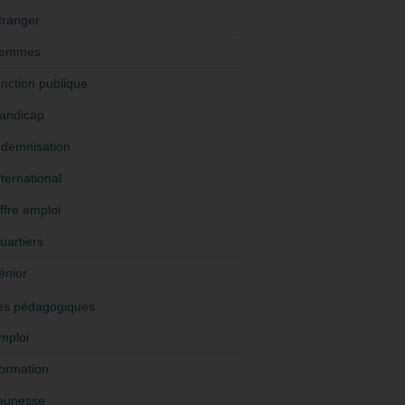
tranger
emmes
onction publique
andicap
ndemnisation
nternational
ffre emploi
uartiers
énior
es pédagogiques
mploi
ormation
eunesse