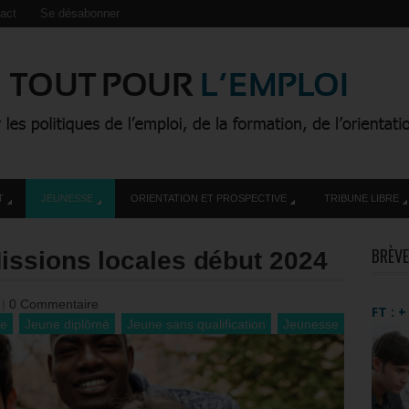
act
Se désabonner
T
JEUNESSE
ORIENTATION ET PROSPECTIVE
TRIBUNE LIBRE
BRÈVE
issions locales début 2024
3
|
0 Commentaire
FT : 
ne
Jeune diplômé
Jeune sans qualification
Jeunesse