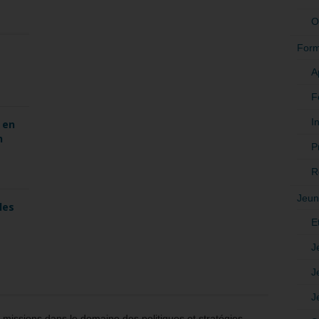
O
Form
A
F
In
 en
n
P
R
Jeun
les
E
J
J
J
issions dans le domaine des politiques et stratégies