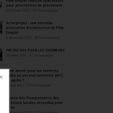
Pôle Emploi cherche opérateurs
pour prestations de placement
23 octobre 2014 -
52 Commentaires
Activ’projet : une nouvelle
prestation d’orientation de Pôle
Emploi
5 décembre 2014 -
26 Commentaires
FIN DES ASS POUR LES CHÔMEURS
15 juillet 2018 -
8 Commentaires
Quel avenir pour les contrats
aidés au second semestre 2017,
×
et après ?
22 mai 2017 -
5 Commentaires
Baisse des financements des
missions locales attendue pour
2016.
3 novembre 2015 -
3 Commentaires