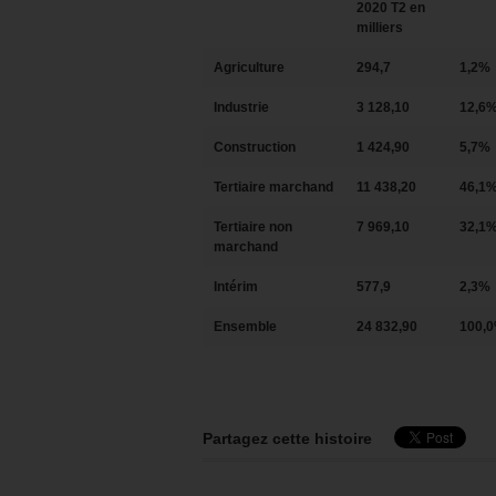
2020 T2 en
milliers
Agriculture
294,7
1,2%
Industrie
3 128,10
12,6
Construction
1 424,90
5,7%
Tertiaire marchand
11 438,20
46,1
Tertiaire non
7 969,10
32,1
marchand
Intérim
577,9
2,3%
Ensemble
24 832,90
100,
Partagez cette histoire