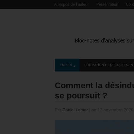
A propos de l’auteur
Présentation
Cont
EMPLOI
FORMATION ET RECRUTEMEN
Comment la désindus
se poursuit ?
Par
Daniel Lamar
|
on 17 novembre 202