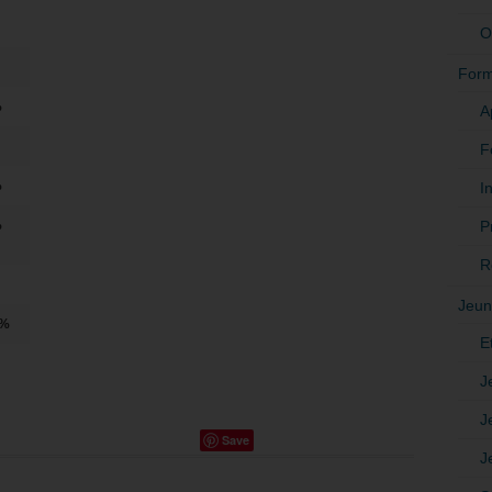
O
Form
%
A
F
%
In
P
%
R
Jeun
0%
E
J
J
Save
J