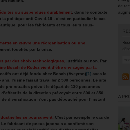
eurs raisons.
de rec
s réduites ou suspendues durablement
, dans le contexte
augmen
 la politique anti Covid-19 ; c’est en particulier le cas
autique, pour les fabricants et tous leurs sous-
RE
Rece
r mettre en œuvre une réorganisation ou une
déba
ement touchés par la crise.
s par des choix technologiques,
justifiés ou non.
Par
usine Bosch de Rodez vient d’être envisagée par la
fectifs ont déjà fondu chez Bosch (Aveyron)
[1]
avec la
15 ans, l’usine faisait travailler 2 500 personnes. Le site
de pré-retraites prévoit le départ de 130 personnes
 d’effectifs de la direction prévoyait entre 800 et 850
A PR
s de diversification n’ont pas débouché pour l’instant
ndustrielles se poursuivent.
C’est par exemple le cas de
.
Le fabricant de pneus japonais a confirmé son