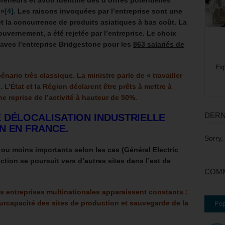
epreneurs et avoir identifié des d’offres potentielles
 »
[4]
. Les raisons invoquées par l’entreprise sont une
t la concurrence de produits asiatiques à bas coût. La
ouvernement, a été rejetée par l’entreprise. Le choix
avec l’entreprise Bridgestone pour les
863 salariés de
ario très classique. La ministre parle de « travailler
 L’État et la Région déclarent être prêts à mettre à
e reprise de l’activité à hauteur de 50%.
DERN
 DÉLOCALISATION INDUSTRIELLE
N EN FRANCE.
Sorry,
s ou moins importants selon les cas (Général Electric
uction se poursuit vers d’autres sites dans l’est de
COMM
es entreprises multinationales apparaissent constants :
surcapacité des sites de production et sauvegarde de la
Pop