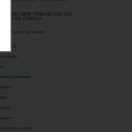
GEZ UNE LIBRE TRIBUNE SUR LES
TIQUES DE L’EMPLOI
re mon projet de tribune
GORIES
es emploi
oi
ccompagnement
cteurs
ides
adres
réation
emandeur emploi