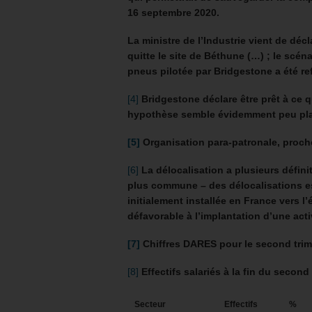
16 septembre 2020.
La ministre de l’Industrie vient de déc
quitte le site de Béthune (…) ; le scén
pneus pilotée par Bridgestone a été re
[4]
Bridgestone déclare être prêt à ce q
hypothèse semble évidemment peu pla
[5]
Organisation para-patronale, proch
[6]
La délocalisation a plusieurs définit
plus commune – des délocalisations es
initialement installée en France vers l’
défavorable à l’implantation d’une acti
[7]
Chiffres DARES pour le second trim
[8]
Effectifs salariés à la fin du second 
Secteur
Effectifs
%