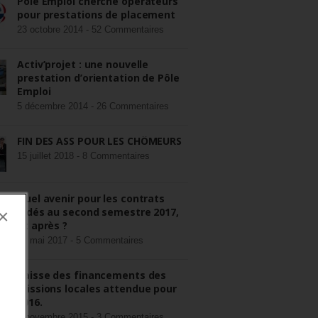
Pôle Emploi cherche opérateurs
pour prestations de placement
23 octobre 2014 -
52 Commentaires
Activ’projet : une nouvelle
prestation d’orientation de Pôle
Emploi
5 décembre 2014 -
26 Commentaires
FIN DES ASS POUR LES CHÔMEURS
15 juillet 2018 -
8 Commentaires
Quel avenir pour les contrats
aidés au second semestre 2017,
×
et après ?
22 mai 2017 -
5 Commentaires
Baisse des financements des
missions locales attendue pour
2016.
3 novembre 2015 -
3 Commentaires