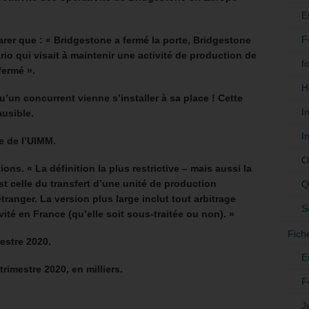
E
F
larer que : « Bridgestone a fermé la porte, Bridgestone
ario qui visait à maintenir une activité de production de
f
fermé ».
H
u’un concurrent vienne s’installer à sa place ! Cette
I
usible.
I
e de l’UIMM.
O
ions. « La définition la plus restrictive – mais aussi la
t celle du transfert d’une unité de production
Q
étranger. La version plus large inclut tout arbitrage
S
vité en France (qu’elle soit sous-traitée ou non). »
Fich
estre 2020.
E
trimestre 2020, en milliers.
F
J