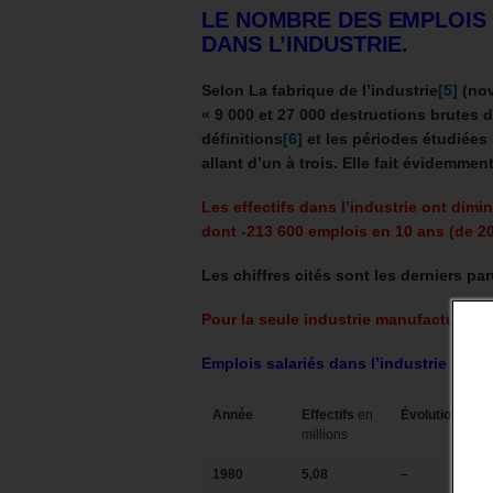
LE NOMBRE DES EMPLOIS 
DANS L’INDUSTRIE.
Selon La fabrique de l’industrie
[5]
(nov
« 9 000 et 27 000 destructions brutes 
définitions
[6]
et les périodes étudiées 
allant d’un à trois. Elle fait évidemmen
Les effectifs dans l’industrie ont dimi
dont -213 600 emplois en 10 ans (de 2
Les chiffres cités sont les derniers pa
Pour la seule industrie manufacturière,
Emplois salariés dans l’industrie
Année
Effectifs
en
Évolution
millions
1980
5,08
–