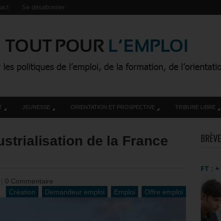
act
Se désabonner
T
JEUNESSE
ORIENTATION ET PROSPECTIVE
TRIBUNE LIBRE
BRÈVE
trialisation de la France
FT : 
0
|
0 Commentaire
Création
Demandeur emploi
Emploi
Offre emploi