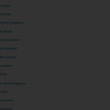
tranger
emmes
onction publique
andicap
ndemnisation
nternational
ffre emploi
uartiers
énior
es pédagogiques
mploi
ormation
eunesse