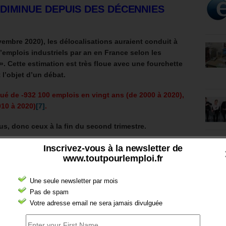
DIMINUE DEPUIS DES DÉCENNIES
embre 2020), les délocalisations auraient conduit à
d’emplois industriels par an en France selon les
». Cette estimation est très floue avec une fourchette
t l’objet d’un débat.
nué de -932 100 emplois en vingt ans (de 2000 à 2020),
010 à 2020)
[7]
.
rus, donc ceux à la fin du second trimestre.
 la baisse a été de -954 500, soit -25,8% sur vingt ans.
Inscrivez-vous à la newsletter de
www.toutpourlemploi.fr
Une seule newsletter par mois
En %
Pas de spam
Votre adresse email ne sera jamais divulguée
–