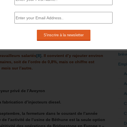
-9,3%
RÉDI
-11,9%
POLI
-17,7%
>Décri
-6,4%
CATÉ
ie ont diminué de 1,95 million de salariés (-38,4%).
brèv
ravailleurs salariés
[8]
.
Il convient d’y rajouter environ
maires, soit de l’ordre de 0,8%, mais ce chiffre est
Empl
mois sur l’autre.
A
A
yeur privé de l’Aveyron
A
 fabrication d’injecteurs diesel.
C
C
-septembre, la fermeture dans le courant de l’année
e de l’activité de l’usine de Béthune est la seule option
D
étitivité des opérations de Bridgestone en Europe » –