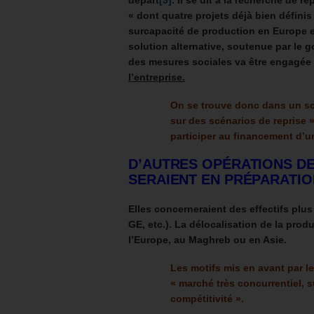
départ
[3]
. Il se dit à la recherche de r
« dont quatre projets déjà bien définis
surcapacité de production en Europe e
solution alternative, soutenue par le g
des mesures sociales va être engagée 
l’entreprise.
On se trouve donc dans un scén
sur des scénarios de reprise ».
participer au financement d’un
D’AUTRES OPÉRATIONS DE
SERAIENT EN PRÉPARATIO
Elles concerneraient des effectifs plu
GE, etc.). La délocalisation de la prod
l’Europe, au Maghreb ou en Asie.
Les motifs mis en avant par l
« marché très concurrentiel, 
compétitivité ».