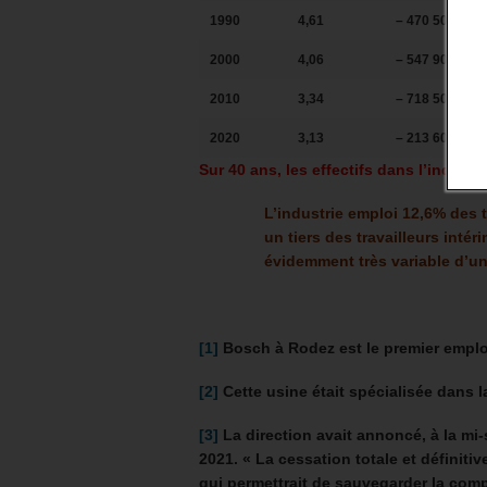
1990
4,61
– 470 500
2000
4,06
– 547 900
2010
3,34
– 718 500
2020
3,13
– 213 600
Sur 40 ans, les effectifs dans l’industr
L’industrie emploi 12,6% des t
un tiers des travailleurs intéri
évidemment très variable d’un 
[1]
Bosch à Rodez est le premier emplo
[2]
Cette usine était spécialisée dans la
[3]
La direction avait annoncé, à la mi
2021. « La cessation totale et définitiv
qui permettrait de sauvegarder la comp