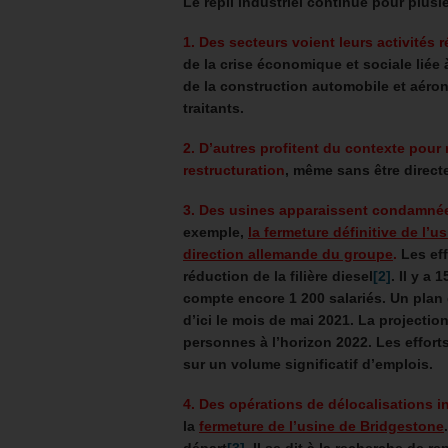
Le repli industriel continue pour plusi
1. Des secteurs voient leurs activité
de la crise économique et sociale liée à
de la construction automobile et aéron
traitants.
2. D’autres profitent du contexte pou
restructuration
, même sans être direct
3. Des usines apparaissent condamnée
exemple,
la fermeture définitive de l’
direction allemande du groupe
.
Les ef
réduction de la filière diesel
[2]
. Il y a 
compte encore 1 200 salariés. Un plan 
d’ici le mois de mai 2021. La projection
personnes à l’horizon 2022. Les effort
sur un volume significatif d’emplois.
4. Des opérations de délocalisations i
la
fermeture de l’usine de Bridgestone