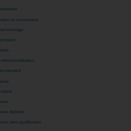
rientation
ation et recrutement
pprentissage
ormation
itiale
rofessionnalisation
ecrutement
esse
tudiant
eune
eune diplômé
eune sans qualification